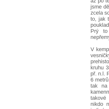
až po t
jsme dět
zcela s
to, jak
pouklad
Prý to
nepřemýš
V kempu
vesnič
prehis
kruhu 3
př. n.l
6 metrů
tak na 
kamenné
takové 
nikdo n