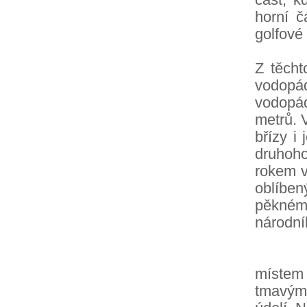
horní č
golfové
Z těcht
vodopá
vodopád
metrů. 
břízy i
druhoh
rokem v
oblíben
pěkném 
národní
Dorazi
místem
tmavým