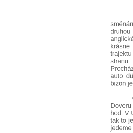
Několi
směnárn
druhou
anglick
krásné 
trajekt
stranu.
Procház
auto dů
bizon j
Chtěli
Doveru 
hod. V 
tak to j
jedeme