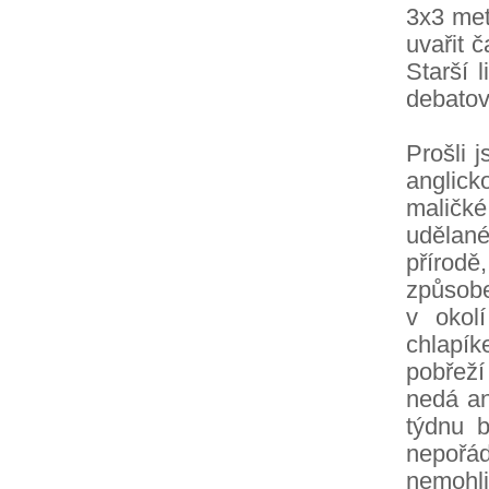
3x3 met
uvařit č
Starší 
debatova
Prošli 
anglick
maličké
udělan
přírodě
způsobe
v okol
chlapík
pobřeží
nedá an
týdnu b
nepořád
nemohli