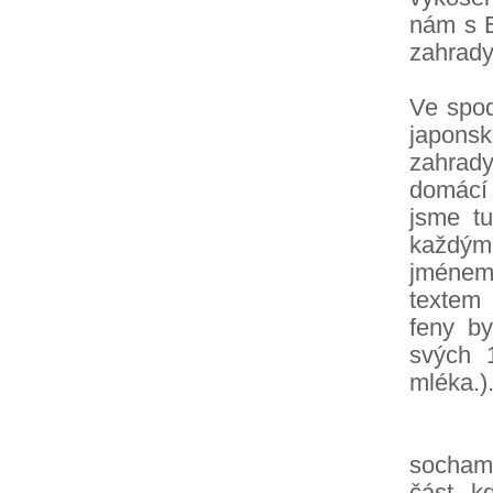
nám s E
zahrady
Ve spod
japons
zahrady
domácí 
jsme tu
každým
jménem,
textem
feny by
svých 
mléka.)
V horn
sochami
část, k