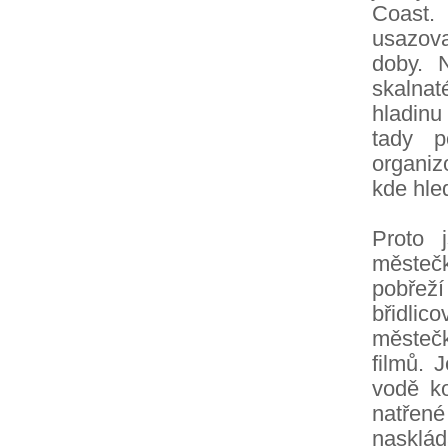
Coast.
usazova
doby. 
skalna
hladinu
tady p
organiz
kde hle
Proto 
městeč
pobřeží
břidlic
městečk
filmů. 
vodě ko
natřen
nasklád