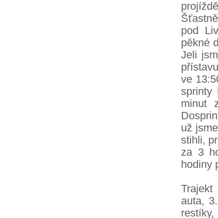
projíždě
Šťastně
pod Li
pěkné d
Jeli js
přístavu
ve 13:5
sprinty
minut z
Dosprin
už jsme 
stihli, 
za 3 ho
hodiny 
Trajekt
auta, 3
restík