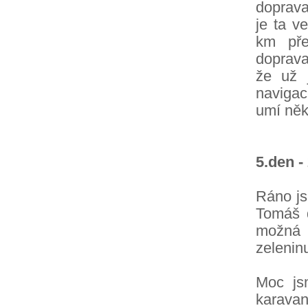
doprava
je ta v
km pře
doprava
že už 
navigac
umí něk
5.den -
Ráno jsm
Tomáš d
možná r
zelenin
Moc jsm
karava