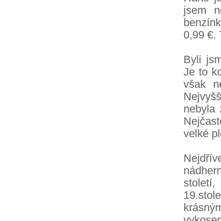
jsem n
benzínk
0,99 €. 
Byli js
Je to k
však n
Nejvyš
nebyla 
Nejčast
velké pl
Nejdří
nádhern
stolet
19.sto
krásným
vykosen