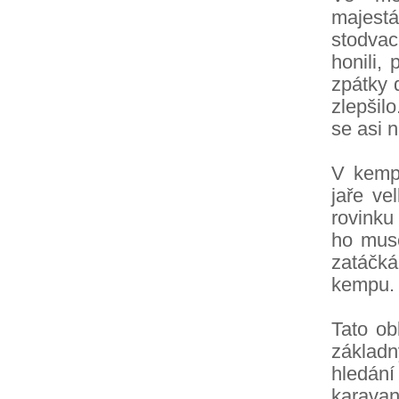
majest
stodvace
honili,
zpátky 
zlepšil
se asi 
V kempu
jaře ve
rovinku
ho muse
zatáčkác
kempu. 
Tato ob
základ
hledán
karavan