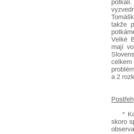
potkali
vyzvedn
Tomáške
takže 
potkáme
Velké B
mají vo
Slovens
celkem 
problém
a 2 rozk
Postřeh
* Když
skoro sp
observa