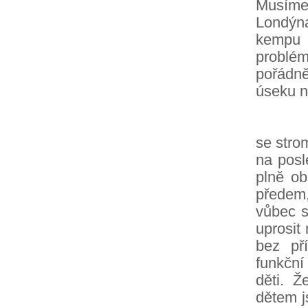
Musíme
Londýna
kempu 
problém
pořádně
úseku n
Do ma
se stro
na posl
plně ob
předem,
vůbec s
uprosit
bez př
funkční
děti. 
dětem j