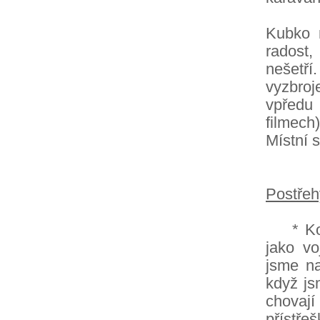
Kubko 
radost,
nešetř
vyzbroj
vpředu
filmech
Místní s
Postřeh
* Kous
jako vo
jsme na
když jsm
chovaj
přístř