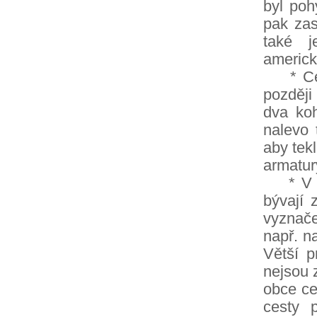
byl poh
pak zas
také j
americk
* Celk
později
dva koh
nalevo 
aby tek
armatur
* V Ang
bývají 
vyznače
např. n
Větší 
nejsou 
obce ce
cesty 