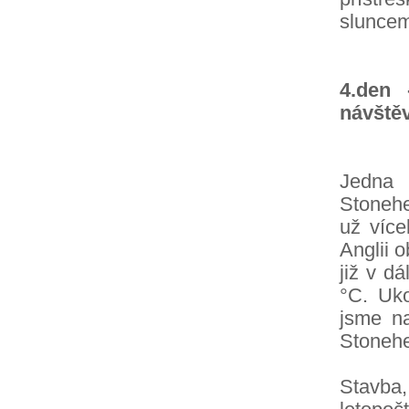
sluncem
4.den 
návště
Jedna 
Stoneh
už více
Anglii o
již v d
°C. Uko
jsme n
Stonehe
Stavba