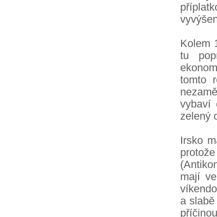
přípla
vyvýšen
Kolem 1
tu pop
ekonomi
tomto 
nezaměs
vybaví
zelený 
Irsko m
protože
(Antiko
mají ve
víkendo
a slabě 
příčin