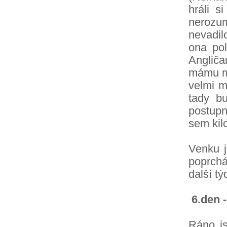
hráli s
nerozum
nevadil
ona pol
Angliča
mámu ma
velmi m
tady b
postupn
sem kil
Venku j
poprchá
další tý
6.den -
Ráno js