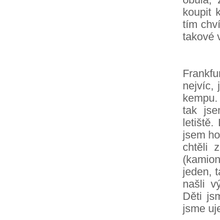
koupit 
tím chví
takové v
Večer
Frankf
nejvíc, 
kempu. 
tak js
letiště.
jsem ho
chtěli 
(kamion
jeden, 
našli v
Děti js
jsme uj