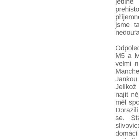
jediné
prehist
příjem
jsme t
nedoufal
Odpoled
M5 a M
velmi n
Manches
Jankou 
Jelikož
najít n
měl spo
Dorazil
se. St
slivovic
domácí