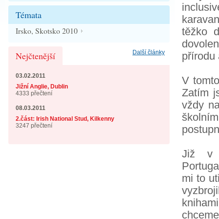
inclus
Témata
karavan
těžko d
Irsko, Skotsko 2010
dovole
Další články
Nejčtenější
přírodu
03.02.2011
V tomto
Jižní Anglie, Dublin
Zatím j
4333 přečtení
vždy na
08.03.2011
školní
2.část: Irish National Stud, Kilkenny
3247 přečtení
postupn
Již v
Portuga
mi to ut
vyzbroj
kniham
chceme