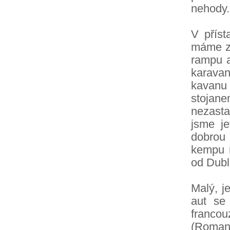
nehody.
V příst
máme za
rampu a
karava
kavanu
stojan
nezasta
jsme j
dobrou 
kempu n
od Dubl
Malý, j
aut se
francou
(Roman)