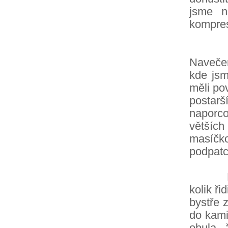
jsme n
kompres
Fičeli
Navečer
kde jsm
měli po
posta
naporc
většíc
masíčko
podpatc
Když j
kolik ři
bystře 
do kami
obula,