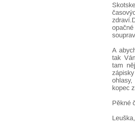
Skotsk
časov
zdraví.
opačné 
souprav
A abych
tak Vá
tam něj
zápisky
ohlasy
kopec z
Pěkné č
Leuška,