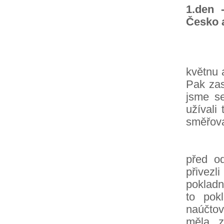
1.den 
Česko 
V tomt
květnu 
Pak zas
jsme se
užívali
směřova
Na pří
před o
přivez
pokladnu
to pok
naúčtov
měla z