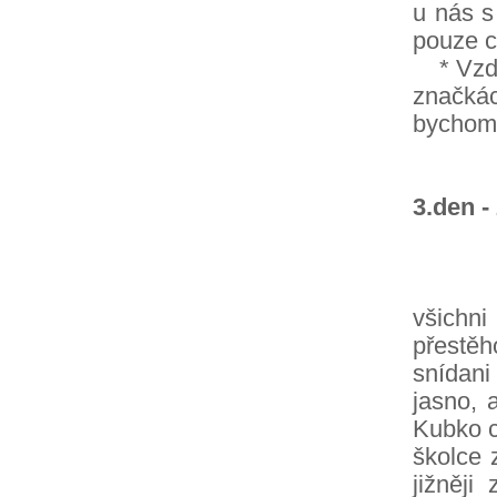
u nás s
pouze c
* Vzdál
značká
bychom t
3.den -
Ráno j
všichn
přestěh
snídani
jasno, 
Kubko c
školce 
jižněj