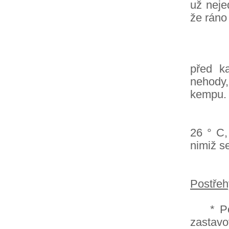
už neje
že ráno
Příjez
před k
nehody,
kempu.
Počasí
26 ° C,
nimiž s
Postřeh
* Podél
zastavo