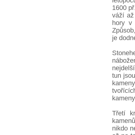
letopoč
1600 př
váží až
hory v
Způsob,
je dodn
Stoneh
nábože
nejdelš
tun jso
kameny
tvořící
kameny 
Třetí k
kamenů.
nikdo n