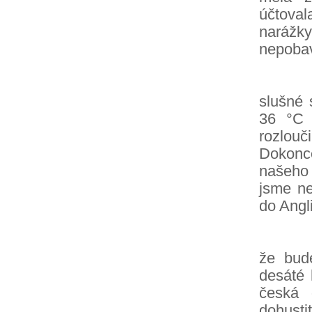
účtoval
narážky
nepobavi
Na bal
slušné 
36 °C 
rozlouč
Dokonce
našeho 
jsme ne
do Angl
V noci
že bud
desáté 
česká 
dohusti