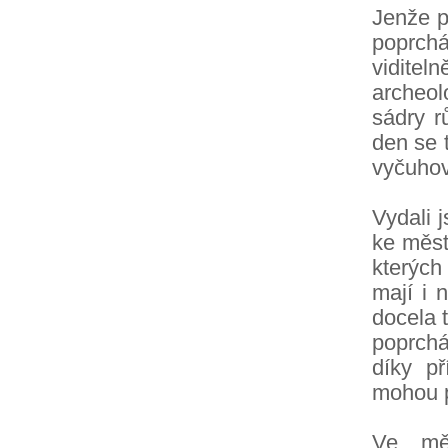
Jenže p
poprch
vidite
archeol
sádry r
den se 
vyčuhova
Vydali 
ke měst
kterýc
mají i 
docela 
poprchá
díky p
mohou p
Ve měs