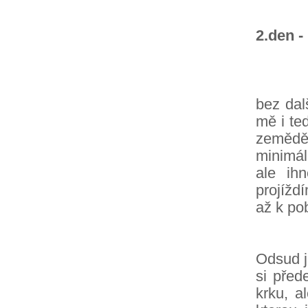
2.den -
Ráno j
bez dal
mě i te
zemědě
minimál
ale ih
projížd
až k po
Kolem
Odsud je
si před
krku, a