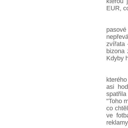
kterou 
EUR, co
Před o
pasové 
nepřevá
zvířata
bizona 
Kdyby ho
U vcho
kterého
asi ho
spatřil
"Toho m
co chtě
ve fotb
reklamy