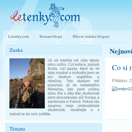
Letenky.com
Seznam blogů
Hlavní stránka blogera
Nejnově
Zuzka
Už od malička mě vždy lákalo
Co si 
něco cizího. Cizí kultura, způsob
života, cizí jazyky, které se mi
staly osudné a rozhodla jsem se
pro studium angličtiny a
Přidáno: 2
němčiny. Toto studium mě
posunulo až do nedalekého
Německa, kde jsem určitou
dobu žila a díky této zkušenosti
jsem procestovala půl Evropy a
zamilovala si Francii. Pokud vás
zaujmou moje cestovatelské
zkušenosti, neváhejte a s
radostí se do nich začtěte.
Témata