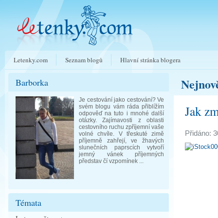
Letenky.com
Seznam blogů
Hlavní stránka blogera
Nejnově
Barborka
Je cestování jako cestování? Ve
Jak zm
svém blogu vám ráda přiblížím
odpověď na tuto i mnohé další
otázky. Zajímavosti z oblasti
cestovního ruchu zpříjemní vaše
Přidáno: 3
volné chvíle. V třeskuté zimě
příjemně zahřejí, ve žhavých
slunečních paprscích vytvoří
jemný vánek příjemných
představ čí vzpomínek ...
Témata