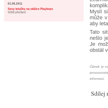
01.06.2011
komplik
Sexy letušky na obálce Playboye
Myslí s
5008 přečtení
může v 
aby let
Tato si
nešlo j
Je mož
obstál 
Článek je o
provozovate
informací.
Sdílej 