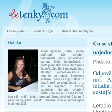
Letenky.com
Seznam blogů
Hlavní stránka blogera
Co se s
Gabika
najedn
Jsem typická Váha, někdy
potřebuji být středem
pozornosti, jindy vyhledávám
Přidáno:
samotu. Miluji jedinečnost, i
proto jsem studovala literaturu a
filozofii. Zbožňuji meziválečnou
Odpově
literaturu, expresionismus a
neumím se nasytit Smrekova
nic. A
vitalismu. Více cestuji prstem po
mapě, než ve skutečnosti, o to
letadla
víc se zajímám o zážitky
cestujíc
ostatních. Nemám vysněné
místo - pro mě je úžasné každé,
kde cítím vnitřní klid a harmonii. Neodmyslitelně ke mně
patří kniha, káva, kvalitní červené víno a samozřejmě
moji nejbližší.
Letadlo
Heathro