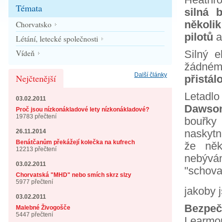
Témata
silná 
několik
Chorvatsko
pilotů
a
Létání, letecké společnosti
Vídeň
Silný e
žádném
Další články
Nejčtenější
přistál
Letadl
03.02.2011
Dawson
Proč jsou nízkonákladové lety nízkonákladové?
19783 přečtení
bouřky
naskytn
26.11.2014
Benátčanům překážejí kolečka na kufrech
že něk
12213 přečtení
nebývám
03.02.2011
"schov
Chorvatská "MHD" nebo smích skrz slzy
5977 přečtení
jakoby j
03.02.2011
Bezpe
Malebné Živogošče
5447 přečtení
Learmou