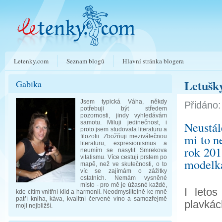
Letenky.com
Seznam blogů
Hlavní stránka blogera
Letušky
Gabika
Jsem typická Váha, někdy
Přidáno:
potřebuji být středem
pozornosti, jindy vyhledávám
samotu. Miluji jedinečnost, i
Neustál
proto jsem studovala literaturu a
mi to n
filozofii. Zbožňuji meziválečnou
literaturu, expresionismus a
rok 201
neumím se nasytit Smrekova
vitalismu. Více cestuji prstem po
modelka
mapě, než ve skutečnosti, o to
víc se zajímám o zážitky
ostatních. Nemám vysněné
místo - pro mě je úžasné každé,
I leto
kde cítím vnitřní klid a harmonii. Neodmyslitelně ke mně
patří kniha, káva, kvalitní červené víno a samozřejmě
plavkác
moji nejbližší.