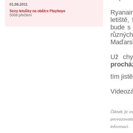
01.06.2011
Ryanair 
Sexy letušky na obálce Playboye
5008 přečtení
letiště
bude s 
různýc
Maďarsk
Už chy
prochá
tím jis
Videozá
Článek je o
provozovate
informací.