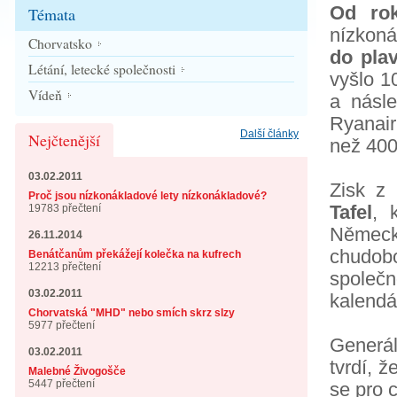
Od ro
Témata
nízkon
Chorvatsko
do pla
Létání, letecké společnosti
vyšlo 1
Vídeň
a násl
Ryanair
Další články
Nejčtenější
než 400 
03.02.2011
Zisk z
Proč jsou nízkonákladové lety nízkonákladové?
Tafel
, 
19783 přečtení
Německ
26.11.2014
chudo
Benátčanům překážejí kolečka na kufrech
12213 přečtení
společn
03.02.2011
kalendá
Chorvatská "MHD" nebo smích skrz slzy
5977 přečtení
Generál
03.02.2011
tvrdí, 
Malebné Živogošče
5447 přečtení
se pro c