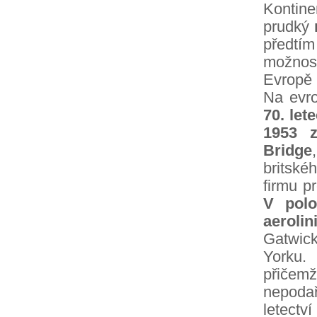
Kontin
prudký
předtí
možnos
Evropě 
Na evro
70. let
1953 z
Bridge
britské
firmu p
V polo
aeroli
Gatwick
Yorku.
přičemž
nepodař
letectví