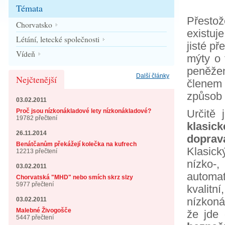
Témata
Přestož
Chorvatsko
existuj
Létání, letecké společnosti
jisté př
Vídeň
mýty o 
peněže
Další články
Nejčtenější
členem 
způsob 
03.02.2011
Proč jsou nízkonákladové lety nízkonákladové?
Určitě 
19782 přečtení
klasic
26.11.2014
doprav
Benátčanům překážejí kolečka na kufrech
Klasic
12213 přečtení
nízko-
03.02.2011
automat
Chorvatská "MHD" nebo smích skrz slzy
5977 přečtení
kvalit
nízkon
03.02.2011
Malebné Živogošče
že jde 
5447 přečtení