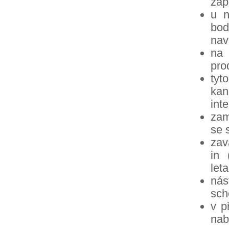
zap
u n
bod
nav
na 
pro
tyt
kan
inte
zam
se 
zav
in 
leta
nás
sch
v p
nab