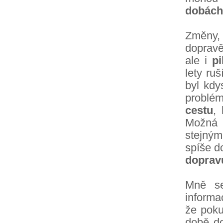
dobách
Změny,
dopravě
ale i
pi
lety ru
byl kdy
problé
cestu
,
Možná 
stejným
spíše d
dopravu
Mně se
informa
že poku
době do