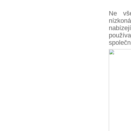
Ne vše
nízkon
nabíze
používa
společn