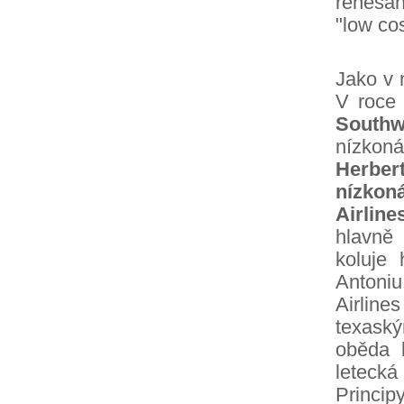
renesa
"low cos
Jako v 
V roc
Southw
nízkon
Herbe
nízkon
Airline
hlavně 
koluje 
Antoniu
Airlin
texask
oběda 
leteck
Princip