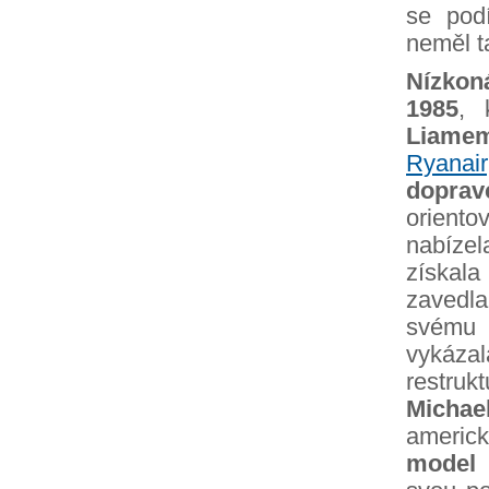
se pod
neměl t
Nízkon
1985
, 
Liame
Ryanair
dopra
oriento
nabíze
získal
zavedl
svému 
vykáz
restruk
Michae
americ
model 