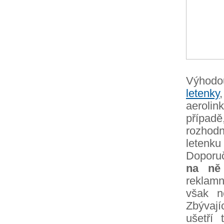
Výhodo
letenky
aerolin
případ
rozhodn
letenku
Doporu
na ně 
reklamn
však n
Zbývají
ušetří 