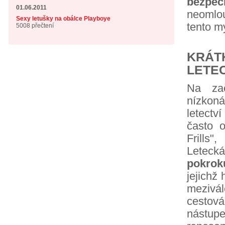
bezpe
01.06.2011
neomlou
Sexy letušky na obálce Playboye
tento mý
5008 přečtení
KRÁT
LETE
Na zač
nízkon
letectv
často o
Frills"
Letecká
pokrok
jejichž 
mezivá
cestov
nástu