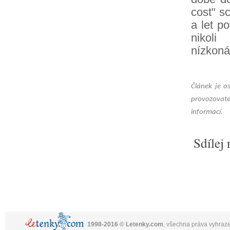
cost" s
a let p
nikoli
nízkoná
Článek je o
provozovate
informací.
Sdílej 
1998-2016 © Letenky.com
, všechna práva vyhraz