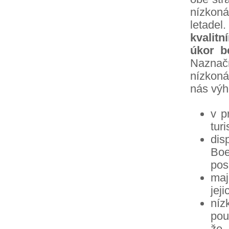
nízkon
letadel
kvalit
úkor b
Naznač
nízkoná
nás výh
v p
turi
dis
Boe
pos
maj
jej
níz
pou
že 