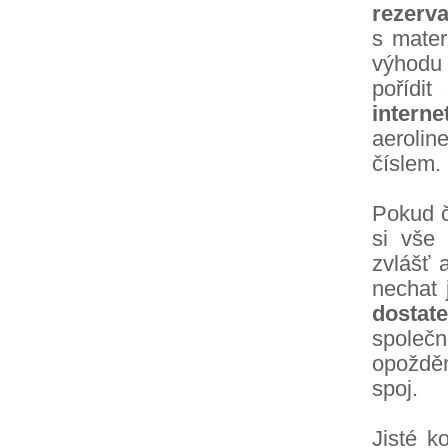
rezerva
s materi
výhodu p
pořídi
interne
aerolin
číslem.
Pokud č
si vš
zvlášť 
nechat 
dosta
společn
opožděn
spoj.
Jisté k