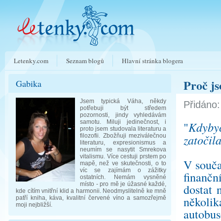
Letenky.com
Seznam blogů
Hlavní stránka blogera
Proč js
Gabika
Jsem typická Váha, někdy
Přidáno:
potřebuji být středem
pozornosti, jindy vyhledávám
samotu. Miluji jedinečnost, i
Kdybyc
"
proto jsem studovala literaturu a
zatočil
filozofii. Zbožňuji meziválečnou
literaturu, expresionismus a
neumím se nasytit Smrekova
vitalismu. Více cestuji prstem po
V souča
mapě, než ve skutečnosti, o to
víc se zajímám o zážitky
finančn
ostatních. Nemám vysněné
místo - pro mě je úžasné každé,
dostat
kde cítím vnitřní klid a harmonii. Neodmyslitelně ke mně
několik
patří kniha, káva, kvalitní červené víno a samozřejmě
moji nejbližší.
autobus