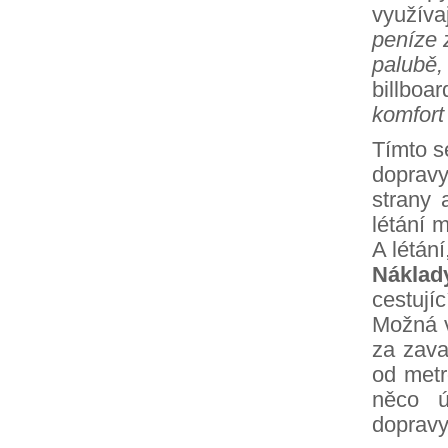
využív
peníze 
palubě
billboa
komfort
Tímto se
dopravy
strany 
létání 
A létání
Náklady
cestují
Možná vá
za zava
od metr
něco ú
dopravy