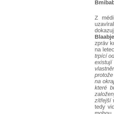
Bmibab
Z médi
uzavíral
dokazuj
Blaabj
zpráv k
na letec
trpící 
existu
vlastně
protože
na okra
které b
založen
zítřejší
tedy vi
mohou l