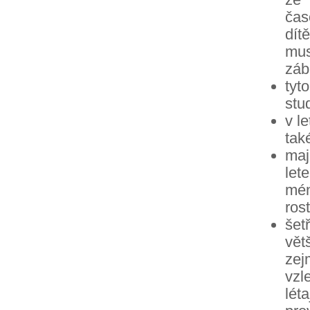
čas
dít
mus
záb
tyt
stud
v l
tak
maj
let
mén
rost
šet
vět
zej
vzl
lét