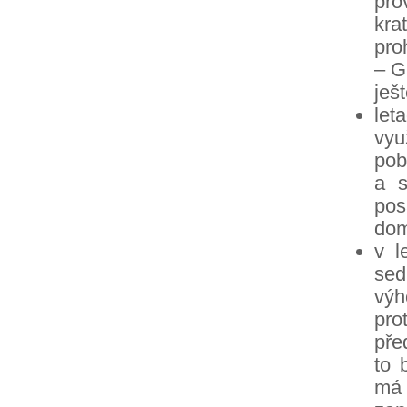
pro
kr
pro
– G
ješ
let
vyu
pob
a s
pos
dom
v l
sed
výh
pro
pře
to 
má