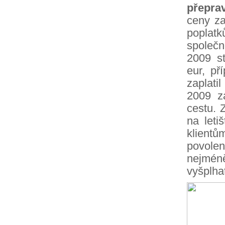
přepra
ceny za
poplatk
společno
2009 s
eur, př
zaplati
2009 z
cestu. 
na leti
klient
povolen
nejmén
vyšplha