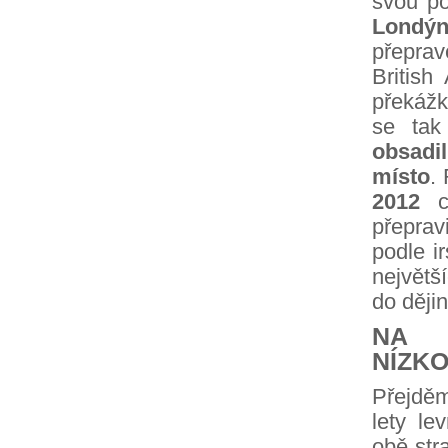
svou po
Londý
přeprav
Britis
překážk
se tak
obsadil
místo
.
2012
ch
přeprav
podle i
největší
do ději
NA 
NÍZK
Přejděm
lety le
obě str