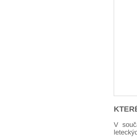
KTER
V souča
letecký