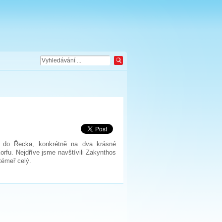
a do Řecka, konkrétně na dva krásné
rfu. Nejdříve jsme navštívili Zakynthos
 témeř celý.