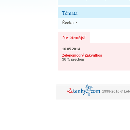
Témata
Řecko
Nejčtenější
16.05.2014
Zelenomodrý Zakynthos
3675 přečtení
1998-2016 © Le