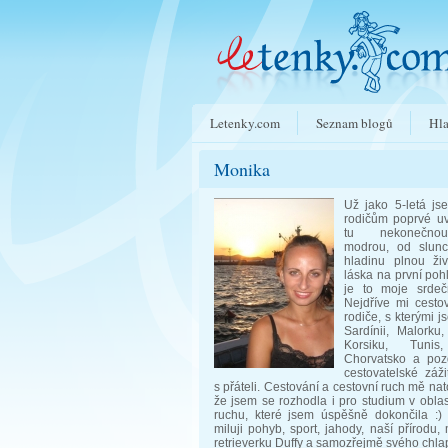
Letenky.com
Seznam blogů
Hla
Monika
Už jako 5-letá j
rodičům poprvé uv
tu nekonečno
modrou, od slunce
hladinu plnou živ
láska na první po
je to moje srdečn
Nejdříve mi cesto
rodiče, s kterými j
Sardínii, Malorku,
Korsiku, Tunis
Chorvatsko a poz
cestovatelské záži
s přáteli. Cestování a cestovní ruch mě nat
že jsem se rozhodla i pro studium v oblas
ruchu, které jsem úspěšně dokončila :
miluji pohyb, sport, jahody, naší přírodu,
retrieverku Duffy a samozřejmě svého chlap