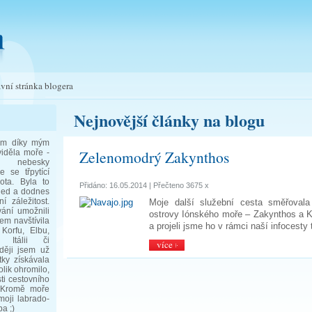
vní stránka blogera
Nejnovější články na blogu
sem díky mým
Zelenomodrý Zakynthos
iděla moře -
u nebesky
 se třpytící
ota. Byla to
Přidáno: 16.05.2014 | Přečteno 3675 x
hled a dodnes
í záležitost.
Moje další služební cesta směřoval
vání umožnili
ostrovy Iónského moře – Zakynthos a Ko
sem navštívila
a projeli jsme ho v rámci naší infocesty
 Korfu, Elbu,
, Itálii či
více
ději jsem už
tky získávala
olik ohromilo,
ti cestovního
) Kromě moře
 moji labrado-
a ;)