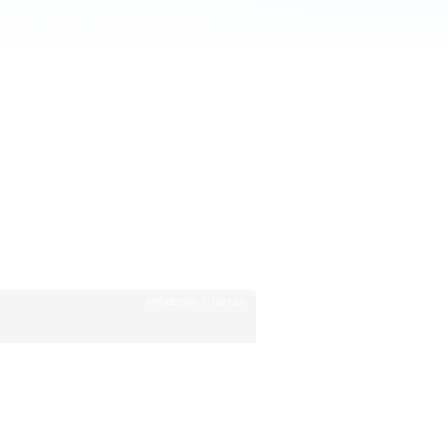
webdesign
©
bart.sk