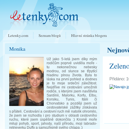
Letenky.com
Seznam blogů
Hlavní stránka blogera
Nejnově
Monika
Už jako 5-letá jsem díky mým
Zelen
rodičům poprvé uviděla moře -
tu nekonečnou nebesky
modrou, od slunce se třpytící
hladinu plnou života. Byla to
Přidáno: 1
láska na první pohled a dodnes
je to moje srdeční záležitost.
Nejdříve mi cestování umožnili
rodiče, s kterými jsem navštívila
Sardínii, Malorku, Korfu, Elbu,
Korsiku, Tunis, Itálii či
Chorvatsko a později jsem už
cestovatelské zážitky získávala
s přáteli. Cestování a cestovní ruch mě natolik ohromilo,
že jsem se rozhodla i pro studium v oblasti cestovního
ruchu, které jsem úspěšně dokončila :) Kromě moře
miluji pohyb, sport, jahody, naší přírodu, moji labrado-
retrieverku Duffy a samozřejmě svého chlapa ;)