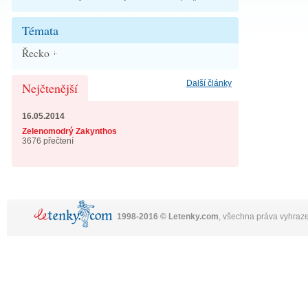
Témata
Řecko
Další články
Nejčtenější
16.05.2014
Zelenomodrý Zakynthos
3676 přečtení
1998-2016 © Letenky.com
, všechna práva vyhraz