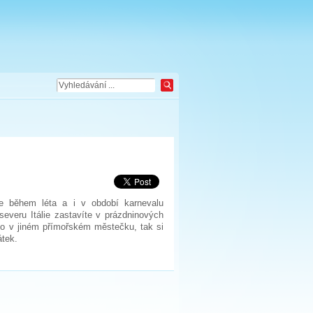
je během léta a i v období karnevalu
severu Itálie zastavíte v prázdninových
bo v jiném přímořském městečku, tak si
átek.