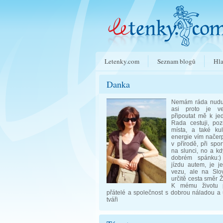
Letenky.com
Seznam blogů
Hla
Danka
Nemám ráda nudu 
asi proto je ve
připoutat mě k je
Rada cestuji, po
místa, a také kul
energie vím načerp
v přírodě, při spo
na slunci, no a kdy
dobrém spánku:
jízdu autem, je 
vezu, ale na Slo
určitě cesta směr Ži
K mému životu pa
přátelé a společnost s dobrou náladou 
tváři