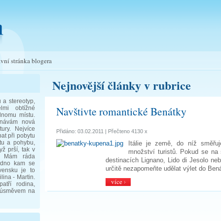
vní stránka blogera
Nejnovější články v rubrice
a stereotyp,
Navštivte romantické Benátky
lmi obtížné
dnomu místu.
znávám nová
tury. Nejvíce
Přidáno: 03.02.2011 | Přečteno 4130 x
at při pobytu
rtu a pohybu,
Itálie je země, do níž směřu
ž prší, tak v
množství turistů. Pokud se na 
) Mám ráda
destinacích Lignano, Lido di Jesolo ne
jedno kam se
určitě nezapomeňte udělat výlet do Ben
vensku je to
lina - Martin.
více
tří rodina,
a úsměvem na