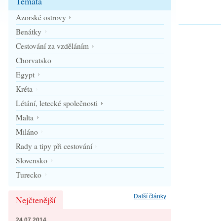
Témata
Azorské ostrovy
Benátky
Cestování za vzděláním
Chorvatsko
Egypt
Kréta
Létání, letecké společnosti
Malta
Miláno
Rady a tipy při cestování
Slovensko
Turecko
Další články
Nejčtenější
24.07.2014