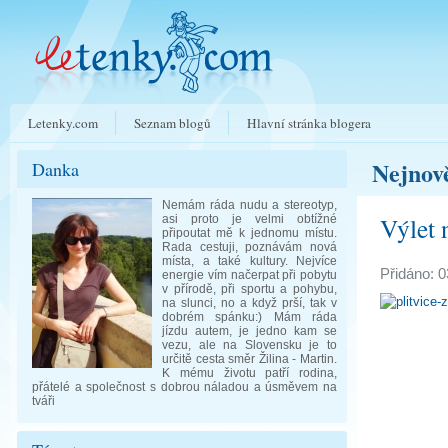
Letenky.com
Seznam blogů
Hlavní stránka blogera
Nejnově
Danka
Nemám ráda nudu a stereotyp,
Výlet 
asi proto je velmi obtížné
připoutat mě k jednomu místu.
Rada cestuji, poznávám nová
místa, a také kultury. Nejvíce
Přidáno: 0
energie vím načerpat při pobytu
v přírodě, při sportu a pohybu,
na slunci, no a když prší, tak v
dobrém spánku:) Mám ráda
jízdu autem, je jedno kam se
vezu, ale na Slovensku je to
určitě cesta směr Žilina - Martin.
K mému životu patří rodina,
přátelé a společnost s dobrou náladou a úsměvem na
tváři