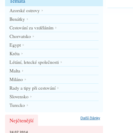
Témata
Azorské ostrovy
Benátky
Cestování za vzděláním
Chorvatsko
Egypt
Kréta
Létání, letecké společnosti
Malta
Miláno
Rady a tipy při cestování
Slovensko
Turecko
Další články
Nejčtenější
24.07.2014