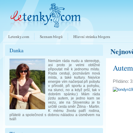
Letenky.com
Seznam blogů
Hlavní stránka blogera
Nejnově
Danka
Nemám ráda nudu a stereotyp,
Autem
asi proto je velmi obtížné
připoutat mě k jednomu místu.
Rada cestuji, poznávám nová
místa, a také kultury. Nejvíce
Přidáno: 3
energie vím načerpat při pobytu
v přírodě, při sportu a pohybu,
na slunci, no a když prší, tak v
dobrém spánku:) Mám ráda
jízdu autem, je jedno kam se
vezu, ale na Slovensku je to
určitě cesta směr Žilina - Martin.
K mému životu patří rodina,
přátelé a společnost s dobrou náladou a úsměvem na
tváři