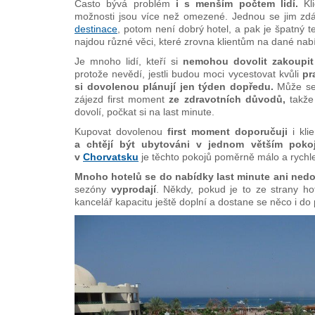
Často bývá problém
i s menším počtem lidí.
Kl
možnosti jsou více než omezené. Jednou se jim zdá
destinace
, potom není dobrý hotel, a pak je špatný 
najdou různé věci, které zrovna klientům na dané nab
Je mnoho lidí, kteří si
nemohou dovolit zakoupit
protože nevědí, jestli budou moci vycestovat kvůli
pr
si dovolenou plánují jen týden dopředu.
Může se 
zájezd first moment
ze zdravotních důvodů,
takže 
dovolí, počkat si na last minute.
Kupovat dovolenou
first moment doporučuji
i kli
a chtějí být ubytováni v jednom větším pokoji
v
Chorvatsku
je těchto pokojů poměrně málo a rychle
Mnoho hotelů se do nabídky last minute ani ned
sezóny
vyprodají
. Někdy, pokud je to ze strany ho
kancelář kapacitu ještě doplní a dostane se něco i do 