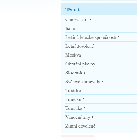
Témata
Chorvatsko
Itálie
Létání, letecké společnosti
Letní dovolené
Moskva
Okružní plavby
Slovensko
Světové karnevaly
Tunisko
Turecko
Turistika
Vánoční trhy
Zimní dovolené