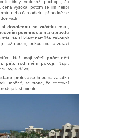
ienti někdy nedokáží pochopit, že
 cena vysoká, potom se jim nelíbí
termín nebo čas odletu, případně se
ídce vadí.
 si dovolenou na začátku roku
,
acovním povinnostem a opravdu
stát, že si klient nemůže zakoupit
je též nucen, pokud mu to zdraví
entům, kteří
mají větší počet dětí
, příp. rodinném pokoji.
Např.
 se vyprodávají.
ostane
, protože se hned na začátku
telu možné, se stane, že cestovní
prodeje last minute.