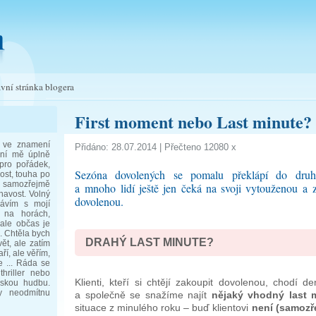
vní stránka blogera
First moment nebo Last minute?
 ve znamení
Přidáno: 28.07.2014 | Přečteno 12080 x
ní mě úplně
 pro pořádek,
Sezóna dovolených se pomalu překlápí do druh
ost, touha po
amozřejmě
a mnoho lidí ještě jen čeká na svoji vytouženou a 
havost. Volný
dovolenou.
rávím s mojí
 na horách,
ale občas je
x. Chtěla bych
DRAHÝ LAST MINUTE?
ět, ale zatím
ří, ale věřím,
e ... Ráda se
hriller nebo
Klienti, kteří si chtějí zakoupit dovolenou, chodí
skou hudbu.
dy neodmítnu
a spol
e
čně se snažíme najít
nějaký vhodný last 
situace z minulého roku – buď klientovi
není (samozř