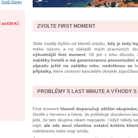
Další články
ž od 836 Kč
ZVOLTE FIRST MOMENT
Stále častěji slyším od klientů otázku,
kdy je tedy le
mého názoru a na základě mých pracovních zkuš
výhodnější first moment
. Už jen z toho důvodu, 
nabídky hotelů a má garantovanou procentuální s
zájezdu ještě na začátku roku
,
nedotknou se
ho
příplatky,
které cestovní kanceláře obvykle započítav
PROBLÉMY S LAST MINUTE
A VÝHODY S
First moment
hlavně doporučuji větším skupinám
člověk v červenci a řekne, že potřebuje dovolenou last
jisté, že tato skupina nikam nepojede. I když někdy s
najít,
ale zde musí všechna ostatní kritéria klie
nabídneme nebo mají smůlu.