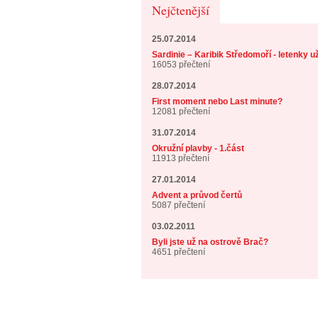
Nejčtenější
25.07.2014
Sardinie – Karibik Středomoří - letenky u
16053 přečtení
28.07.2014
First moment nebo Last minute?
12081 přečtení
31.07.2014
Okružní plavby - 1.část
11913 přečtení
27.01.2014
Advent a průvod čertů
5087 přečtení
03.02.2011
Byli jste už na ostrově Brač?
4651 přečtení