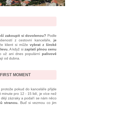
pší zakoupit si dovolenou?
Podle
eností z cestovní kanceláře,
je
že klient si může
vybrat z široké
levu.
A když si
zaplatí plnou cenu
 už ani dnes populární
palivové
ají od dubna.
 FIRST MOMENT
, protože pokud do kanceláře přijde
 minute pro 12 - 15 lidí, je více než
e dějí zázraky a podaří se nám něco
ntů stranou.
Buď si vezmou co jim