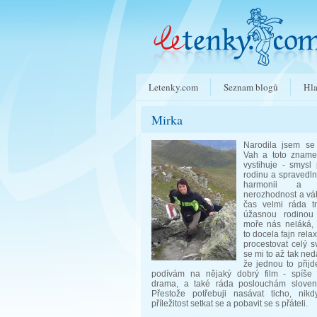
Letenky.com
Seznam blogů
Hla
Mirka
Narodila jsem se
Vah a toto zname
vystihuje - smysl
rodinu a spravedln
harmonii a s
nerozhodnost a vá
čas velmi ráda t
úžasnou rodinou
moře nás neláká, 
to docela fajn rela
procestovat celý sv
se mi to až tak neda
že jednou to přijd
podívám na nějaký dobrý film - spíše t
drama, a také ráda poslouchám sloven
Přestože potřebuji nasávat ticho, nik
příležitost setkat se a pobavit se s přáteli.