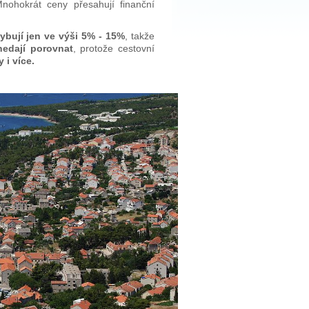
ohokrát ceny přesahují finanční
ybují jen ve výši 5% - 15%
, takže
nedají porovnat
, protože cestovní
 i více.