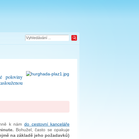
é poloviny
zaslouženou
 denně k nám
do cestovní kanceláře
minute.
Bohužel, často se opakuje
ejmě na základě jeho požadavků)