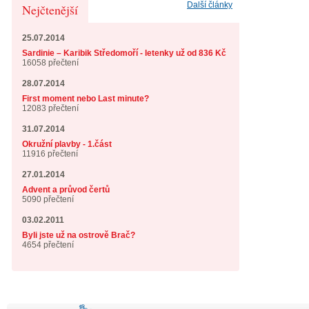
Další články
Nejčtenější
25.07.2014
Sardinie – Karibik Středomoří - letenky už od 836 Kč
16058 přečtení
28.07.2014
First moment nebo Last minute?
12083 přečtení
31.07.2014
Okružní plavby - 1.část
11916 přečtení
27.01.2014
Advent a průvod čertů
5090 přečtení
03.02.2011
Byli jste už na ostrově Brač?
4654 přečtení