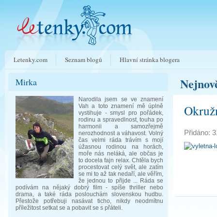
Letenky.com
Seznam blogů
Hlavní stránka blogera
Nejnově
Mirka
Narodila jsem se ve znamení
Okružn
Vah a toto znamení mě úplně
vystihuje - smysl pro pořádek,
rodinu a spravedlnost, touha po
harmonii a samozřejmě
Přidáno: 3
nerozhodnost a váhavost. Volný
čas velmi ráda trávím s mojí
úžasnou rodinou na horách,
moře nás neláká, ale občas je
to docela fajn relax. Chtěla bych
procestovat celý svět, ale zatím
se mi to až tak nedaří, ale věřím,
že jednou to přijde ... Ráda se
podívám na nějaký dobrý film - spíše thriller nebo
drama, a také ráda poslouchám slovenskou hudbu.
Přestože potřebuji nasávat ticho, nikdy neodmítnu
příležitost setkat se a pobavit se s přáteli.