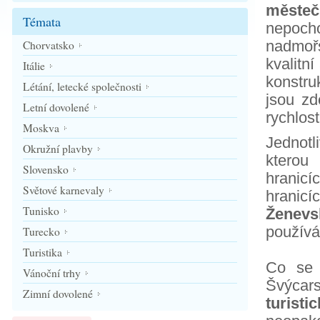
městeč
Témata
nepoch
nadmoř
Chorvatsko
kvalitn
Itálie
konstru
Létání, letecké společnosti
jsou zd
Letní dovolené
rychlost
Moskva
Jednotl
Okružní plavby
kterou
Slovensko
hranicí
Světové karnevaly
hrani
Tunisko
Ženevs
používá
Turecko
Turistika
Co se
Vánoční trhy
Švýca
Zimní dovolené
turisti