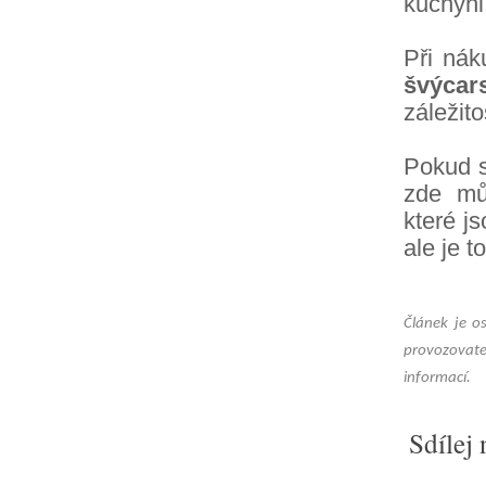
kuchyni,
Při ná
švýcar
záležito
Pokud s
zde mů
které j
ale je t
Článek je o
provozovate
informací.
Sdílej 