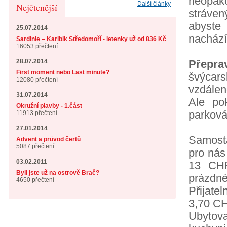
neopak
Další články
Nejčtenější
stráven
abyste
25.07.2014
nachází
Sardinie – Karibik Středomoří - letenky už od 836 Kč
16053 přečtení
28.07.2014
Přepra
First moment nebo Last minute?
švýcar
12080 přečtení
vzdálen
31.07.2014
Ale po
Okružní plavby - 1.část
parková
11913 přečtení
27.01.2014
Samosta
Advent a průvod čertů
5087 přečtení
pro nás 
03.02.2011
13 CHF
Byli jste už na ostrově Brač?
prázd
4650 přečtení
Přijate
3,70 CH
Ubytov