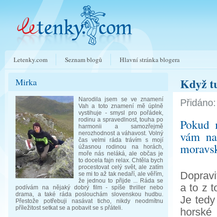
Letenky.com
Seznam blogů
Hlavní stránka blogera
Když tu
Mirka
Narodila jsem se ve znamení
Přidáno:
Vah a toto znamení mě úplně
vystihuje - smysl pro pořádek,
rodinu a spravedlnost, touha po
Pokud m
harmonii a samozřejmě
vám naš
nerozhodnost a váhavost. Volný
čas velmi ráda trávím s mojí
moravsk
úžasnou rodinou na horách,
moře nás neláká, ale občas je
to docela fajn relax. Chtěla bych
procestovat celý svět, ale zatím
Dopravi
se mi to až tak nedaří, ale věřím,
že jednou to přijde ... Ráda se
a to z 
podívám na nějaký dobrý film - spíše thriller nebo
drama, a také ráda poslouchám slovenskou hudbu.
Je tedy
Přestože potřebuji nasávat ticho, nikdy neodmítnu
příležitost setkat se a pobavit se s přáteli.
horské