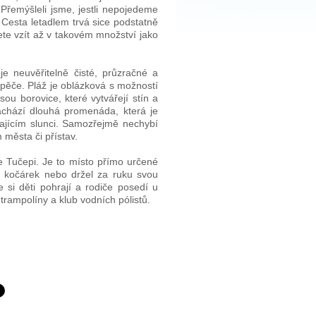
 Přemýšleli jsme, jestli nepojedeme
 Cesta letadlem trvá sice podstatně
ete vzít až v takovém množství jako
e neuvěřitelně čisté, průzračné a
tápěče. Pláž je oblázková s možností
sou borovice, které vytvářejí stín a
achází dlouhá promenáda, která je
ajícím slunci. Samozřejmě nechybí
 města či přístav.
te Tučepi. Je to místo přímo určené
l kočárek nebo držel za ruku svou
e si děti pohrají a rodiče posedí u
trampolíny a klub vodních pólistů.