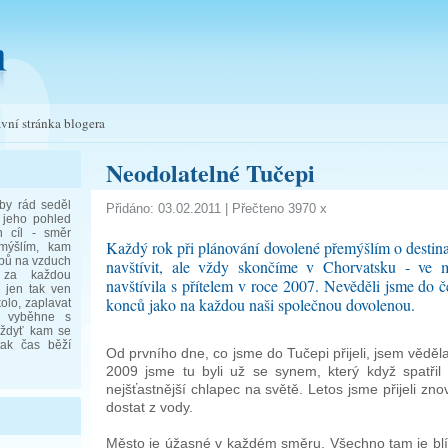
vní stránka blogera
Neodolatelné Tučepi
 by rád seděl
Přidáno: 03.02.2011 | Přečteno 3970 x
jeho pohled
 cíl - směr
Každý rok při plánování dovolené přemýšlím o destinac
mýšlím, kam
pů na vzduch
navštívit, ale vždy skončíme v Chorvatsku - ve 
 za každou
navštívila s přítelem v roce 2007. Nevěděli jsme do č
 jen tak ven
konců jako na každou naši společnou dovolenou.
olo, zaplavat
a vyběhne s
 Vždyť kam se
tak čas běží
Od prvního dne, co jsme do Tučepi přijeli, jsem věděl
2009 jsme tu byli už se synem, který když spatřil 
nejšťastnější chlapec na světě. Letos jsme přijeli z
dostat z vody.
Město je úžasné v každém směru. Všechno tam je blí