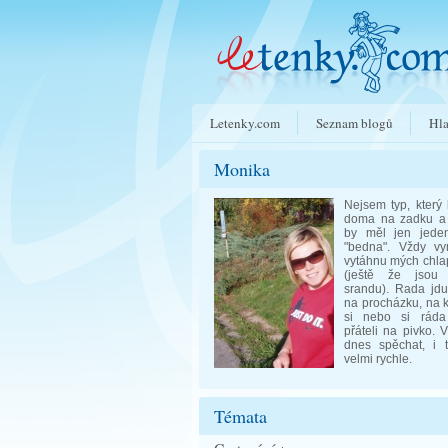
Letenky.com
Seznam blogů
Hla
Monika
Nejsem typ, který
doma na zadku a 
by měl jen jeden
"bedna". Vždy vy
vytáhnu mých chla
(ještě že jsou
srandu). Rada jdu
na procházku, na k
si nebo si rád
přáteli na pivko.
dnes spěchat, i 
velmi rychle.
Témata