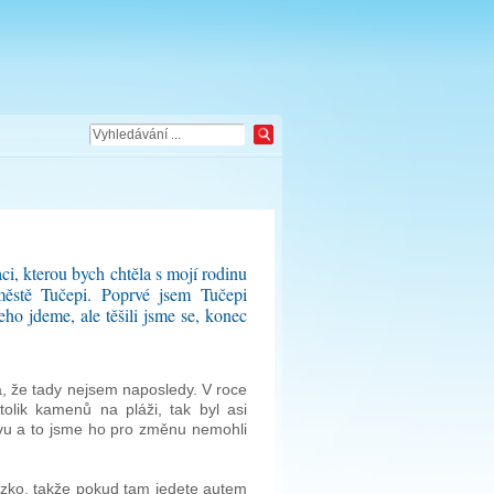
i, kterou bych chtěla s mojí rodinu
městě Tučepi. Poprvé jsem Tučepi
eho jdeme, ale těšili jsme se, konec
a, že tady nejsem naposledy. V roce
tolik kamenů na pláži, tak byl asi
novu a to jsme ho pro změnu nemohli
zko, takže pokud tam jedete autem