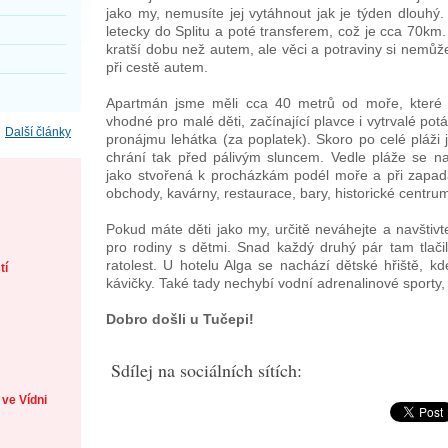
jako my, nemusíte jej vytáhnout jak je týden dlouhý.
letecky do Splitu a poté transferem, což je cca 70km.
kratší dobu než autem, ale věci a potraviny si nemůž
při cestě autem.
Apartmán jsme měli cca 40 metrů od moře, které j
vhodné pro malé děti, začínající plavce i vytrvalé po
Další články
pronájmu lehátka (za poplatek). Skoro po celé pláži j
chrání tak před pálivým sluncem. Vedle pláže se n
jako stvořená k procházkám podél moře a při zapad
obchody, kavárny, restaurace, bary, historické centrum
Pokud máte děti jako my, určitě neváhejte a navštiv
pro rodiny s dětmi. Snad každý druhý pár tam tlači
ratolest. U hotelu Alga se nachází dětské hřiště, kd
tí
kávičky. Také tady nechybí vodní adrenalinové sporty, 
Dobro došli u Tučepi!
Sdílej na sociálních sítích:
 ve Vídni