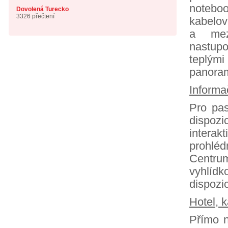
noteboo
Dovolená Turecko
3326 přečtení
kabelov
a mez
nastupo
teplými
panoram
Informa
Pro pas
dispozi
interak
prohléd
Centrum
vyhlíd
dispozic
Hotel, 
Přímo n