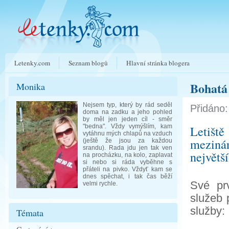
Letenky.com
Seznam blogů
Hlavní stránka blogera
Bohatá 
Monika
Nejsem typ, který by rád seděl
Přidáno:
doma na zadku a jeho pohled
by měl jen jeden cíl - směr
"bedna". Vždy vymýšlím, kam
Letišt
vytáhnu mých chlapů na vzduch
meziná
(ještě že jsou za každou
srandu). Rada jdu jen tak ven
největš
na procházku, na kolo, zaplavat
si nebo si ráda vyběhne s
přáteli na pivko. Vždyť kam se
dnes spěchat, i tak čas běží
Své pr
velmi rychle.
služeb 
služby:
Témata
- s