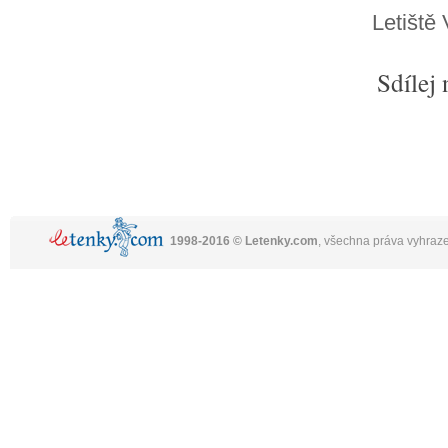
Letiště 
Sdílej 
1998-2016 © Letenky.com
, všechna práva vyhraz