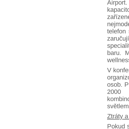
Airpor
kapacit
zařízen
nejmode
telefon
zaručuj
special
baru. M
wellnes
V konfe
organiz
osob. P
2000 
kombin
světlem
Ztráty a
Pokud s