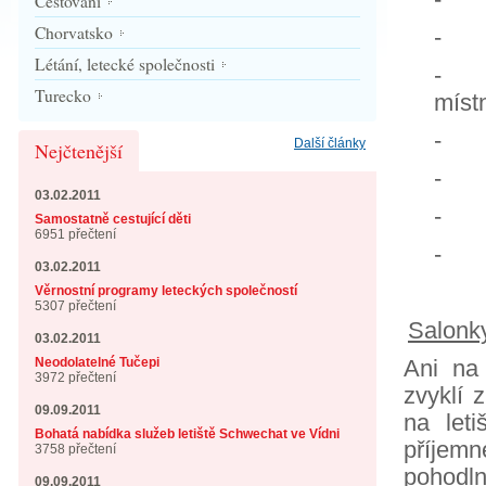
Cestování
Chorvatsko
- i
Létání, letecké společnosti
- h
Turecko
míst
- ús
Další články
Nejčtenější
- be
03.02.2011
- b
Samostatně cestující děti
6951 přečtení
- m
03.02.2011
Věrnostní programy leteckých společností
5307 přečtení
Salonk
03.02.2011
Neodolatelné Tučepi
Ani na 
3972 přečtení
zvyklí
09.09.2011
na let
Bohatá nabídka služeb letiště Schwechat ve Vídni
příjem
3758 přečtení
pohodln
09.09.2011