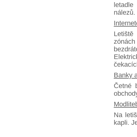
letadle
nálezů.
Interne
Letišt
zónách 
bezdráto
Elektri
čekacíc
Banky 
Četné 
obchody
Modlite
Na leti
kapli. J