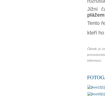
rozrůstá
Jižní 
plážem
Tento ř
kteří ho
Článek je o
provozovate
informací.
FOTOG