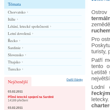
Témata
Ostrov
Chorvatsko
termál
Itálie
zeměděl
Létání, letecké společnosti
ruche
Letní dovolená
Pro ost
Řecko
Poskyt
Sardinie
turisty,
Slovensko
Patří m
Thajsko
tento 
Turecko
Letiště
největš
Další články
Nejčtenější
Lodní 
03.02.2011
řeckým
Přímé letecké spojení na Sardinii
letecky
14189 přečtení
charter
03.02.2011