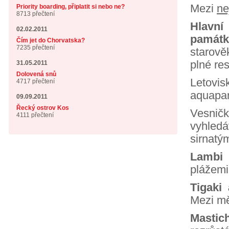
Mezi
ne
Priority boarding, připlatit si nebo ne?
8713 přečtení
Hlavn
02.02.2011
památk
Čím jet do Chorvatska?
7235 přečtení
starově
plné re
31.05.2011
Dolovená snů
Letovi
4717 přečtení
aquapar
09.09.2011
Řecký ostrov Kos
Vesni
4111 přečtení
vyhled
sirnatý
Lambi
j
plážemi
Tigaki
Mezi m
Mastich