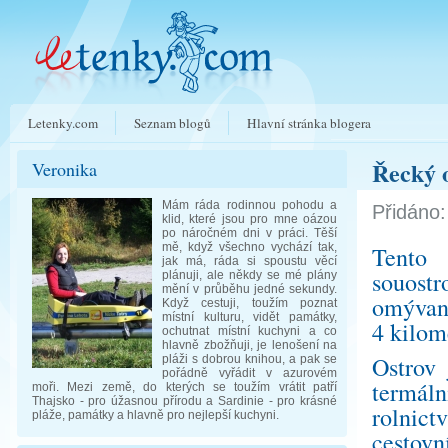
Letenky.com
Seznam blogů
Hlavní stránka blogera
Řecký 
Veronika
Mám ráda rodinnou pohodu a
Přidáno:
klid, které jsou pro mne oázou
po náročném dni v práci. Těší
mě, když všechno vychází tak,
Tento 
jak má, ráda si spoustu věcí
souost
plánuji, ale někdy se mé plány
mění v průběhu jedné sekundy.
omývané
Když cestuji, toužím poznat
místní kulturu, vidět památky,
4 kilom
ochutnat místní kuchyni a co
hlavně zbožňuji, je lenošení na
Ostrov
pláži s dobrou knihou, a pak se
pořádně vyřádit v azurovém
termál
moři. Mezi země, do kterých se toužím vrátit patří
Thajsko - pro úžasnou přírodu a Sardinie - pro krásné
rolnict
pláže, památky a hlavně pro nejlepší kuchyni.
cestovn