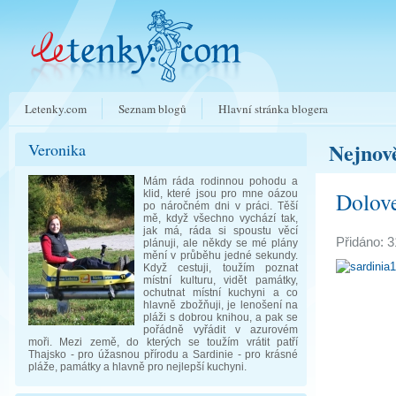
Letenky.com
Seznam blogů
Hlavní stránka blogera
Nejnově
Veronika
Mám ráda rodinnou pohodu a
Dolov
klid, které jsou pro mne oázou
po náročném dni v práci. Těší
mě, když všechno vychází tak,
jak má, ráda si spoustu věcí
Přidáno: 3
plánuji, ale někdy se mé plány
mění v průběhu jedné sekundy.
Když cestuji, toužím poznat
místní kulturu, vidět památky,
ochutnat místní kuchyni a co
hlavně zbožňuji, je lenošení na
pláži s dobrou knihou, a pak se
pořádně vyřádit v azurovém
moři. Mezi země, do kterých se toužím vrátit patří
Thajsko - pro úžasnou přírodu a Sardinie - pro krásné
pláže, památky a hlavně pro nejlepší kuchyni.