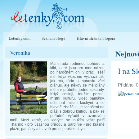
Letenky.com
Seznam blogů
Hlavní stránka blogera
Nejnově
Veronika
Mám ráda rodinnou pohodu a
I na S
klid, které jsou pro mne oázou
po náročném dni v práci. Těší
mě, když všechno vychází tak,
jak má, ráda si spoustu věcí
Přidáno: 0
plánuji, ale někdy se mé plány
mění v průběhu jedné sekundy.
Když cestuji, toužím poznat
místní kulturu, vidět památky,
ochutnat místní kuchyni a co
hlavně zbožňuji, je lenošení na
pláži s dobrou knihou, a pak se
pořádně vyřádit v azurovém
moři. Mezi země, do kterých se toužím vrátit patří
Thajsko - pro úžasnou přírodu a Sardinie - pro krásné
pláže, památky a hlavně pro nejlepší kuchyni.