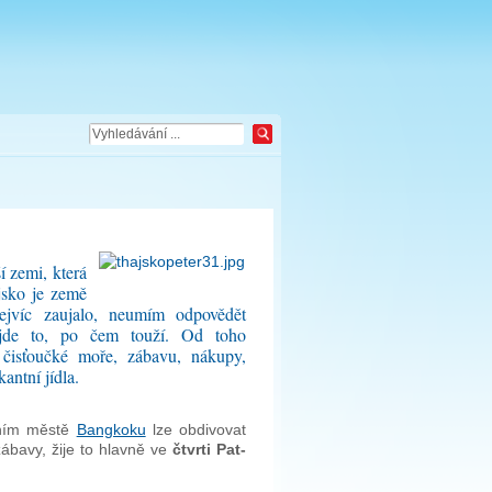
í zemi, která
jsko je země
ejvíc zaujalo, neumím odpovědět
jde to, po čem touží. Od toho
, čisťoučké moře, zábavu, nákupy,
antní jídla.
vním městě
Bangkoku
lze obdivovat
zábavy, žije to hlavně ve
čtvrti Pat-