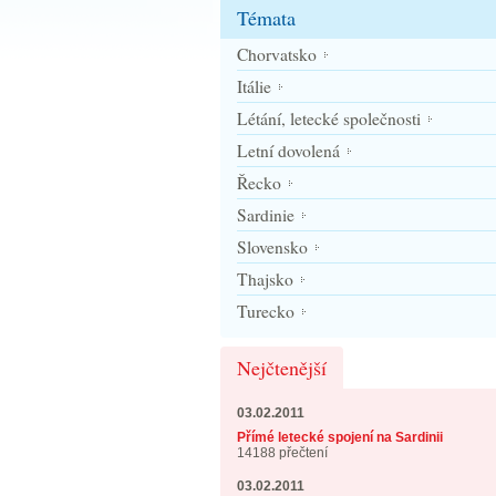
Témata
Chorvatsko
Itálie
Létání, letecké společnosti
Letní dovolená
Řecko
Sardinie
Slovensko
Thajsko
Turecko
Nejčtenější
03.02.2011
Přímé letecké spojení na Sardinii
14188 přečtení
03.02.2011