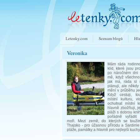
Letenky.com
Seznam blogů
Hla
Veronika
Mám ráda rodinn
klid, které jsou 
po náročném dni v
mě, když všechno 
jak má, ráda si 
plánuji, ale někd
mění v průběhu je
Když cestuji, to
místní kulturu, v
ochutnat místní 
hlavně zbožňuji, j
pláži s dobrou kni
pořádně vyřádit
moři. Mezi země, do kterých se toužím 
Thajsko - pro úžasnou přírodu a Sardinie
pláže, památky a hlavně pro nejlepší kuchy