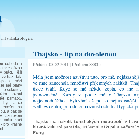
vní stránka blogera
Thajsko - tip na dovolenou
ou pohodu a
Přidáno: 03.02.2011 | Přečteno 3889 x
pro mne oázou
 práci. Těší
Měla jsem možnost navštívit tuto, pro mě, nejúžasnějš
vychází tak,
spoustu věcí
ve mně zanechala množství příjemných zážitků. Tha
y se mé plány
tisíce tváří. Když se mě někdo zeptá, co mě n
dné sekundy.
jednoznačně. Každý si podle mě v Thajsku na
užím poznat
idět památky,
nejjednoduššího ubytování až po to nejluxusnější
kuchyni a co
wellnes centra, přírodu či možnost ochutnat typická pik
e lenošení na
hou, a pak se
 v azurovém
vrátit patří
Thajsko má několik
turistických metropolí
. V hla
 - pro krásné
hlavně kulturní památky, užívat si nákupů a večerní 
ni.
Pong
.