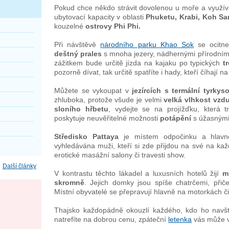
Pokud chce někdo strávit dovolenou u moře a využíva
ubytovací kapacity v oblasti
Phuketu, Krabi, Koh Sa
kouzelné
ostrovy Phi Phi.
Při návštěvě
národního parku Khao Sok
se ocitne
deštný prales
s mnoha jezery, nádhernými přírodními
zážitkem bude určitě jízda na kajaku po typických
t
pozorně dívat, tak určitě spatříte i hady, kteří číhají 
Můžete se vykoupat v
jezírcích s termální tyrky
zhluboka, protože všude je velmi
velká vlhkost vzd
sloního hřbetu
, vydejte se na projížďku, která 
poskytuje neuvěřitelné možnosti
potápění
s úžasným
Středisko Pattaya
je místem odpočinku a hlavně
vyhledávána muži, kteří si zde přijdou na své na ka
erotické masážní salony či travesti show.
Další články
V kontrastu těchto lákadel a luxusních hotelů žijí
m
skromně
. Jejich domky jsou spíše chatrčemi, při
Místní obyvatelé se přepravují hlavně na motorkách 
Thajsko každopádně okouzlí každého, kdo ho navští
natrefíte na dobrou cenu, zpáteční
letenka
vás může vy