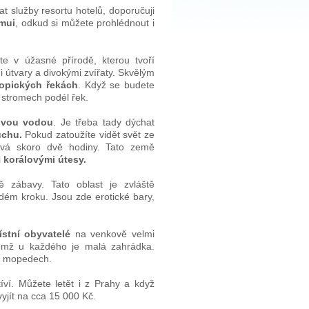
t služby resortu hotelů, doporučuji
mui
, odkud si můžete prohlédnout i
te v úžasné přírodě, kterou tvoří
 útvary a divokými zvířaty. Skvělým
ropických řekách
. Když se budete
na stromech podél řek.
sovou vodou
. Je třeba tady dýchat
uchu.
Pokud zatoužíte vidět svět ze
trvá skoro dvě hodiny. Tato země
i
korálovými útesy.
 zábavy. Tato oblast je zvláště
ždém kroku. Jsou zde erotické bary,
ístní obyvatelé
na venkově velmi
čemž u každého je malá zahrádka.
či mopedech.
ví. Můžete letět i z Prahy a když
jít na cca 15 000 Kč.