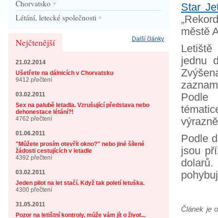
Chorvatsko
Star Je
Létání, letecké společnosti
„Rekord
městě A
Další články
Nejčtenější
Letiště
jednu d
21.02.2014
Zvýšen
Ušetřete na dálnicích v Chorvatsku
9412 přečtení
zaznam
03.02.2011
Podle 
Sex na palubě letadla. Vzrušující představa nebo
tématice
dehonestace létání?!
4762 přečtení
výrazně
01.06.2011
Podle d
"Můžete prosím otevřít okno?" nebo jiné šílené
jsou př
žádosti cestujících v letadle
4392 přečtení
dolarů
03.02.2011
pohybuj
Jeden pilot na let stačí. Když tak poletí letuška.
4300 přečtení
31.05.2011
Článek je 
Pozor na letištní kontroly, může vám jít o život...