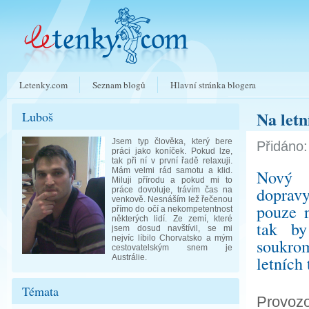
Letenky.com
Seznam blogů
Hlavní stránka blogera
Na let
Luboš
Jsem typ člověka, který bere
Přidáno:
práci jako koníček. Pokud lze,
tak při ní v první řadě relaxuji.
Mám velmi rád samotu a klid.
Nový t
Miluji přírodu a pokud mi to
dopravy
práce dovoluje, trávím čas na
venkově. Nesnáším lež řečenou
pouze n
přímo do očí a nekompetentnost
některých lidí. Ze zemí, které
tak by
jsem dosud navštívil, se mi
nejvíc líbilo Chorvatsko a mým
soukrom
cestovatelským snem je
Austrálie.
letních
Témata
Provoz