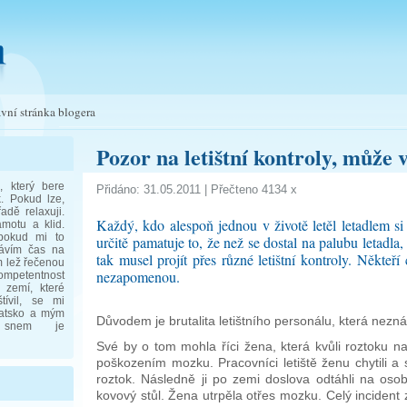
vní stránka blogera
Pozor na letištní kontroly, může vá
, který bere
Přidáno: 31.05.2011 | Přečteno 4134 x
k. Pokud lze,
řadě relaxuji.
Každý, kdo alespoň jednou v životě letěl letadlem si
motu a klid.
 pokud mi to
určitě pamatuje to, že než se dostal na palubu letadla,
rávím čas na
tak musel projít přes různé letištní kontroly. Někteří c
 lež řečenou
nezapomenou.
kompetentnost
e zemí, které
ívil, se mi
rvatsko a mým
Důvodem je brutalita letištního personálu, která nezná
m snem je
Své by o tom mohla říci žena, která kvůli roztoku n
poškozením mozku. Pracovníci letiště ženu chytili a s
roztok. Následně ji po zemi doslova odtáhli na oso
kovový stůl. Žena utrpěla otřes mozku. Celý incide