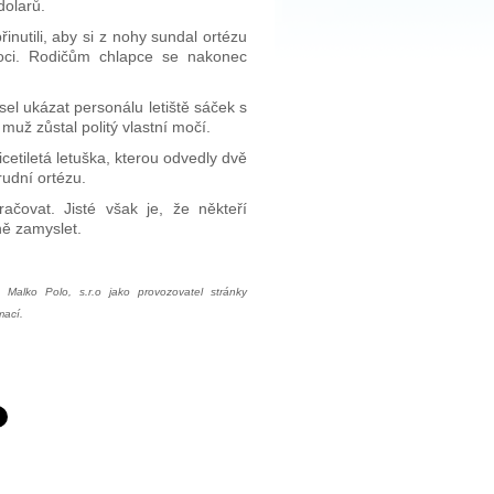
dolarů.
přinutili, aby si z nohy sundal ortézu
moci. Rodičům chlapce se nakonec
l ukázat personálu letiště sáček s
muž zůstal politý vlastní močí.
cetiletá letuška, kterou odvedly dvě
rudní ortézu.
ačovat. Jisté však je, že někteří
ně zamyslet.
Malko Polo, s.r.o jako provozovatel stránky
mací.