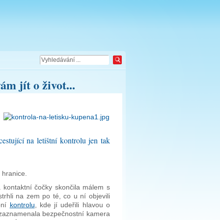
m jít o život...
estující na letištní kontrolu jen tak
 hranice.
a kontaktní čočky skončila málem s
trhli na zem po té, co u ní objevili
bní
kontrolu
, kde jí udeřili hlavou o
nt zaznamenala bezpečnostní kamera