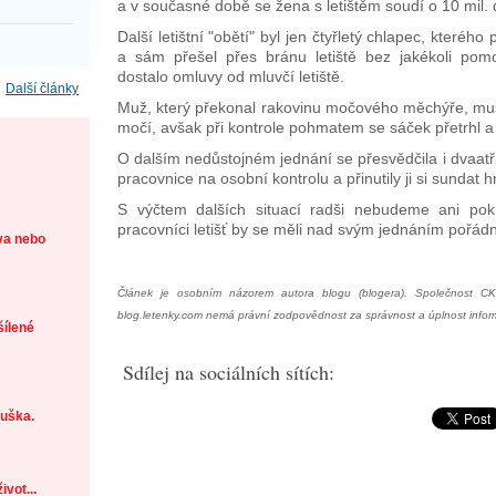
a v současné době se žena s letištěm soudí o 10 mil. 
Další letištní "obětí" byl jen čtyřletý chlapec, kterého 
a sám přešel přes bránu letiště bez jakékoli po
dostalo omluvy od mluvčí letiště.
Další články
Muž, který překonal rakovinu močového měchýře, muse
močí, avšak při kontrole pohmatem se sáček přetrhl a 
O dalším nedůstojném jednání se přesvědčila i dvaatři
pracovnice na osobní kontrolu a přinutily ji si sundat h
S výčtem dalších situací radši nebudeme ani pokr
pracovníci letišť by se měli nad svým jednáním pořád
ava nebo
Článek je osobním názorem autora blogu (blogera). Společnost CK 
blog.letenky.com nemá právní zodpovědnost za správnost a úplnost infor
šílené
Sdílej na sociálních sítích:
tuška.
ivot...