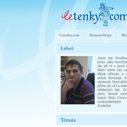
Letenky.com
Seznam blogů
Hla
Luboš
Jsem typ člověka
práci jako koníče
tak při ní v první 
Mám velmi rád sa
Miluji přírodu a
práce dovoluje, t
venkově. Nesnáším
přímo do očí a ne
některých lidí. Z
jsem dosud navšt
nejvíc líbilo Cho
cestovatelský
Austrálie.
Témata