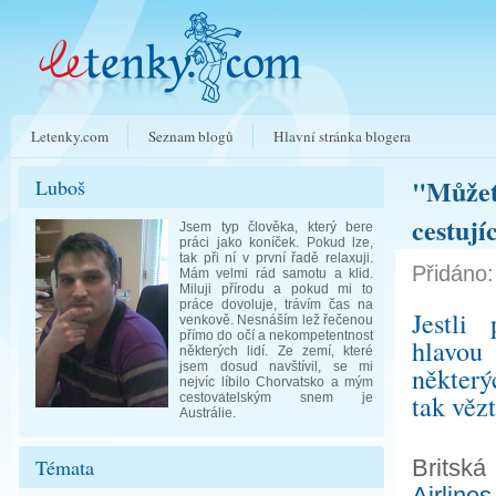
Letenky.com
Seznam blogů
Hlavní stránka blogera
"Můžete
Luboš
cestují
Jsem typ člověka, který bere
práci jako koníček. Pokud lze,
tak při ní v první řadě relaxuji.
Přidáno:
Mám velmi rád samotu a klid.
Miluji přírodu a pokud mi to
práce dovoluje, trávím čas na
Jestli 
venkově. Nesnáším lež řečenou
přímo do očí a nekompetentnost
hlavou
některých lidí. Ze zemí, které
jsem dosud navštívil, se mi
některý
nejvíc líbilo Chorvatsko a mým
tak vězt
cestovatelským snem je
Austrálie.
Témata
Britská
Airlines