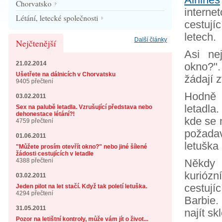
Chorvatsko
intern
Létání, letecké společnosti
cestují
letech.
Další články
Nejčtenější
Asi ne
21.02.2014
okno?"
Ušetřete na dálnicích v Chorvatsku
žádají 
9405 přečtení
Hodně 
03.02.2011
letadla
Sex na palubě letadla. Vzrušující představa nebo
dehonestace létání?!
kde se 
4759 přečtení
požadav
01.06.2011
letuška 
"Můžete prosím otevřít okno?" nebo jiné šílené
žádosti cestujících v letadle
4388 přečtení
Někdy 
kurióz
03.02.2011
cestují
Jeden pilot na let stačí. Když tak poletí letuška.
4294 přečtení
Barbie.
31.05.2011
najít s
Pozor na letištní kontroly, může vám jít o život...