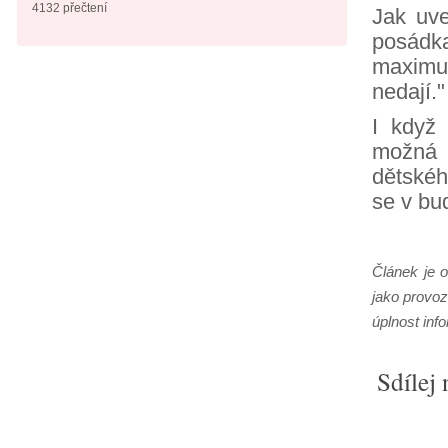
4132 přečtení
Jak uve
posádk
maximu
nedají."
I když 
možná 
dětskéh
se v bu
Článek je 
jako provoz
úplnost inf
Sdílej 