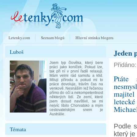
Letenky.com
Seznam blogů
Hlavní stránka blogera
Jeden p
Luboš
Jsem typ člověka, který bere
Přidáno:
práci jako koníček. Pokud lze,
tak při ní v první řadě relaxuji.
Mám velmi rád samotu a klid.
Ptáte 
Miluji přírodu a pokud mi to
nesmysl
práce dovoluje, trávím čas na
venkově. Nesnáším lež řečenou
majitel
přímo do očí a nekompetentnost
některých lidí. Ze zemí, které
letecké
jsem dosud navštívil, se mi
nejvíc líbilo Chorvatsko a mým
Michael
cestovatelským snem je
Austrálie.
Podle s
Témata
který je