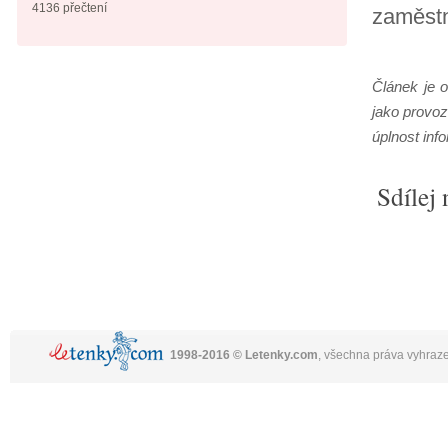
4136 přečtení
zaměstn
Článek je 
jako provoz
úplnost inf
Sdílej 
1998-2016 © Letenky.com
, všechna práva vyhraz