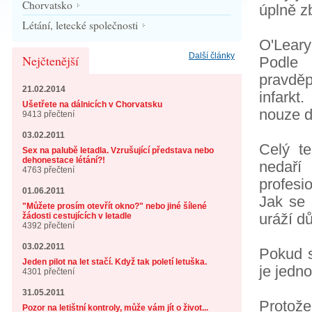
Chorvatsko
úplně zb
Létání, letecké společnosti
O'Leary
Další články
Nejčtenější
Podle 
pravděp
21.02.2014
infarkt
Ušetřete na dálnicích v Chorvatsku
nouze d
9413 přečtení
03.02.2011
Celý t
Sex na palubě letadla. Vzrušující představa nebo
dehonestace létání?!
nedař
4763 přečtení
profesi
01.06.2011
Jak se 
"Můžete prosím otevřít okno?" nebo jiné šílené
uráží d
žádosti cestujících v letadle
4392 přečtení
03.02.2011
Pokud s
Jeden pilot na let stačí. Když tak poletí letuška.
je jedno
4301 přečtení
31.05.2011
Protož
Pozor na letištní kontroly, může vám jít o život...