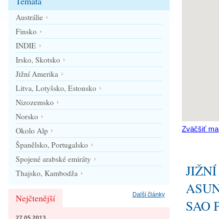
Témata
Austrálie
Finsko
INDIE
Irsko, Skotsko
Jižní Amerika
Litva, Lotyšsko, Estonsko
Nizozemsko
Norsko
Zväčšiť ma
Okolo Alp
Španělsko, Portugalsko
Spojené arabské emiráty
JIŽNÍ
Thajsko, Kambodža
ASUN
Další články
Nejčtenější
SAO 
27.05.2013