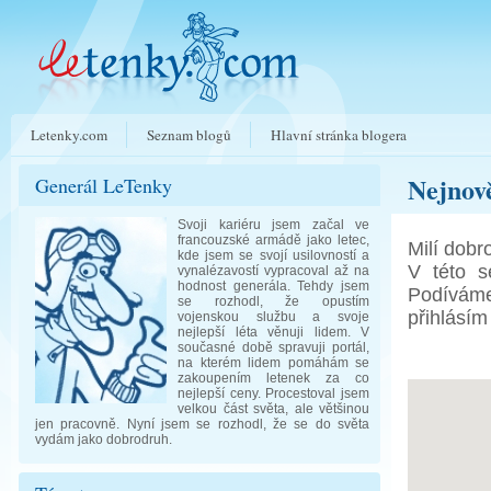
Letenky.com
Seznam blogů
Hlavní stránka blogera
Nejnově
Generál LeTenky
Svoji kariéru jsem začal ve
francouzské armádě jako letec,
Milí dobr
kde jsem se svojí usilovností a
V této s
vynalézavostí vypracoval až na
hodnost generála. Tehdy jsem
Podívám
se rozhodl, že opustím
přihlásím
vojenskou službu a svoje
nejlepší léta věnuji lidem. V
současné době spravuji portál,
na kterém lidem pomáhám se
zakoupením letenek za co
nejlepší ceny. Procestoval jsem
velkou část světa, ale většinou
jen pracovně. Nyní jsem se rozhodl, že se do světa
vydám jako dobrodruh.