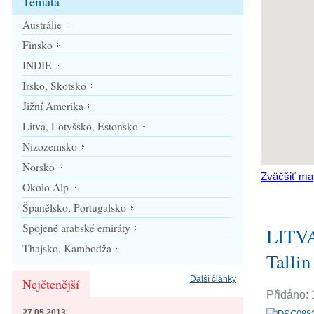
Témata
Austrálie
Finsko
INDIE
Irsko, Skotsko
Jižní Amerika
Litva, Lotyšsko, Estonsko
Nizozemsko
Norsko
Zväčšiť ma
Okolo Alp
Španělsko, Portugalsko
Spojené arabské emiráty
LITVA
Thajsko, Kambodža
Tallin
Další články
Nejčtenější
Přidáno: 
27.05.2013