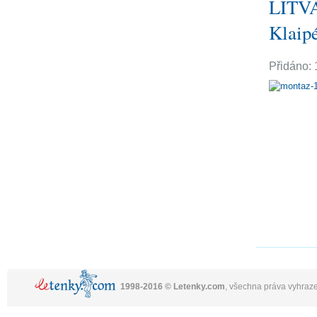
LITVA
Klaip
Přidáno: 
1998-2016 © Letenky.com
, všechna práva vyhraz