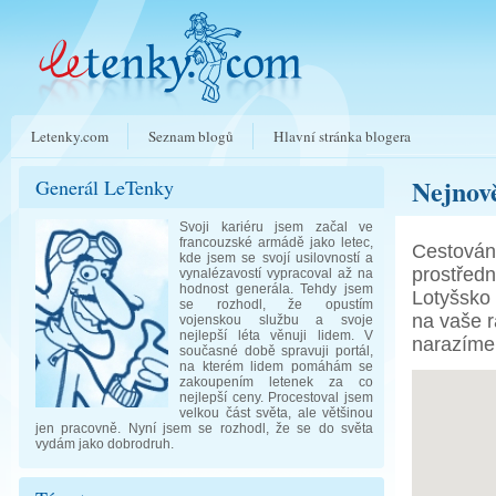
Letenky.com
Seznam blogů
Hlavní stránka blogera
Nejnově
Generál LeTenky
Svoji kariéru jsem začal ve
francouzské armádě jako letec,
Cestování
kde jsem se svojí usilovností a
prostředn
vynalézavostí vypracoval až na
hodnost generála. Tehdy jsem
Lotyšsko
se rozhodl, že opustím
na vaše r
vojenskou službu a svoje
nejlepší léta věnuji lidem. V
narazíme 
současné době spravuji portál,
na kterém lidem pomáhám se
zakoupením letenek za co
nejlepší ceny. Procestoval jsem
velkou část světa, ale většinou
jen pracovně. Nyní jsem se rozhodl, že se do světa
vydám jako dobrodruh.