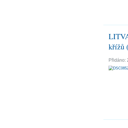
LITVA
křížů 
Přidáno: 