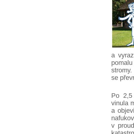
a vyraz
pomalu
stromy.
se převr
Po 2,5 
vinula 
a objev
nafuko
v prou
katastr