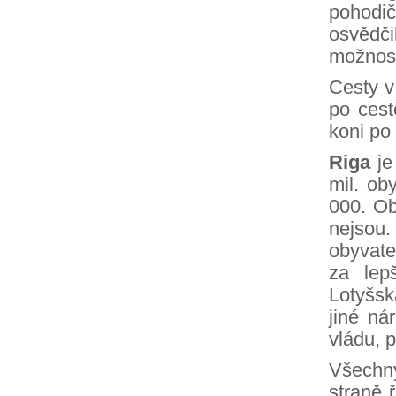
pohodič
osvědči
možnost 
Cesty v
po cest
koni po
Riga
j
mil. ob
000. Ob
nejsou
obyvate
za lep
Lotyšsk
jiné ná
vládu, 
Všechny
straně 