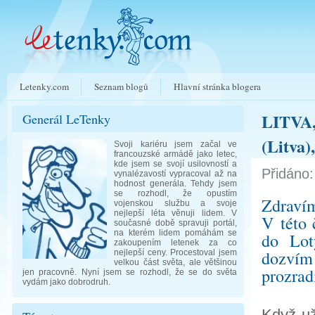
Letenky.com
Seznam blogů
Hlavní stránka blogera
LITVA,
Generál LeTenky
(Litva)
Svoji kariéru jsem začal ve
francouzské armádě jako letec,
kde jsem se svojí usilovností a
Přidáno:
vynalézavostí vypracoval až na
hodnost generála. Tehdy jsem
se rozhodl, že opustím
Zdravím
vojenskou službu a svoje
nejlepší léta věnuji lidem. V
V této 
současné době spravuji portál,
na kterém lidem pomáhám se
do Lot
zakoupením letenek za co
dozvím
nejlepší ceny. Procestoval jsem
velkou část světa, ale většinou
prozrad
jen pracovně. Nyní jsem se rozhodl, že se do světa
vydám jako dobrodruh.
Když už