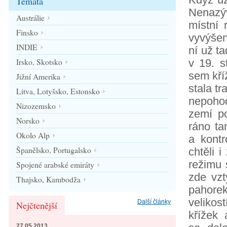
Témata
Nenazý
Austrálie
místní 
Finsko
vyvýšen
INDIE
ní už t
Irsko, Skotsko
v 19. s
sem kří
Jižní Amerika
stala t
Litva, Lotyšsko, Estonsko
nepohod
Nizozemsko
zemí po
Norsko
ráno ta
Okolo Alp
a kontr
Španělsko, Portugalsko
chtěli 
režimu 
Spojené arabské emiráty
zde vzt
Thajsko, Kambodža
pahorek
velikos
Další články
Nejčtenější
křížek 
27.05.2013