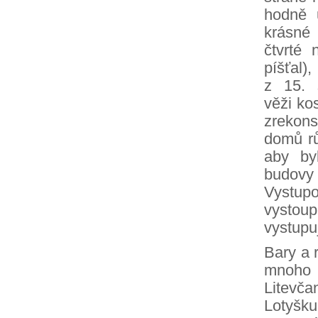
hodně 
krásn
čtvrté
píšťal)
z 15. 
věži ko
zrekon
domů rů
aby by
budovy
Vystup
vysto
vystupu
Bary a 
mnoho 
Litevč
Lotyšku