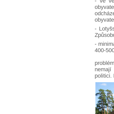
- ve ve
obyvate
odcháze
obyvate
- Lotyš
Způsobu
- minim
400-500
- v ze
problé
nemají
politici