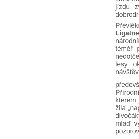
jízdu 
dobrodr
Převlék
Ligatne
národní
téměř 
nedotče
lesy o
návštěv
předevš
Přírodn
kterém 
žila „na
divočák
mladí v
pozorov