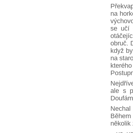
Překvap
na hork
výchovo
se učí 
otáčej
obruč. 
když by
na star
kterého
Postupn
Nejdřív
ale s 
Doufám,
Nechal
Během c
několik