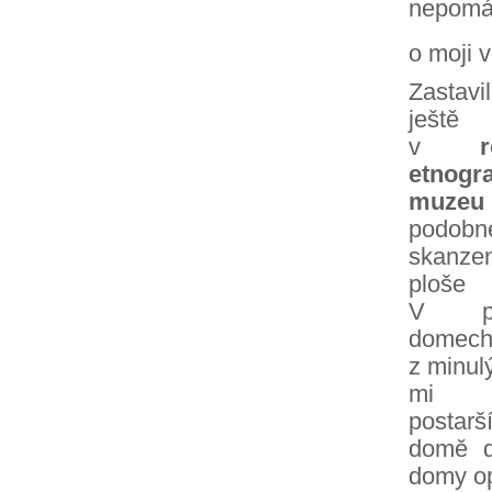
nepomá
o moji 
Zastavi
ještě
v
etnogr
muzeu
podobn
skanz
ploše
V pův
domec
z minulý
mi vě
postarš
domě dě
domy op