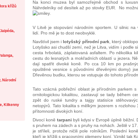
Na konci muzea byl samozřejmě obchod s luxusním
ora křížů
Náhrdelníky od desítek až po stovky EUR. No možná 
.
V Litvě je stopování národním sportem. U silnic na 
laipéda,
lidí. Pro mě je to dost neobvyklé.
Navštívil jsem i
lotyšský přírodní park
, který obklop
Lotyšsko asi chudší zemí, než je Litva, vidím i podle sil
cesta hrbolatá, záplatovaná asfaltem. Po několika 
alanga,
cestu do lesnatých a mokřadních oblastí u jezera. N
dají spatřit divoké koně. Po cca 10 km po prašný
opuštěné vesnice s původními dřevěnými domy) jse
Dřevěnou budku, kterou se vstupuje do tohoto přírodn
, Národní
Tato vzácná pobřežní oblast je přírodním parkem 
ornitologickou lokalitou, zastavují se tady během 
zpět do ruské tundry a tajgy statisíce stěhovavýc
je, Kilkenny
netopýrů. Tato lokalita s mělkým jezerem s rozlohou
přítomnosti divokých koní.
Divocí koně
tarpani
byli kdysi v Evropě úplně běžní. 
s pruhem na zádech a s pruhy na nohách. Ještě v 17. st
je stříleli, protože ničili pole rolníkům. Poslední kon
kteří je křížili s pracovními plemeny koní. Vznikl tak