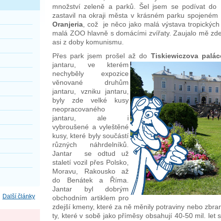
množství zeleně a parků. Šel jsem se podívat do
zastavil na okraji města v krásném parku spojeném 
Oranjeria
, což je něco jako malá výstava tropických 
malá ZOO hlavně s domácími zvířaty. Zaujalo mě zde h
asi z doby komunismu.
Přes park jsem prošel až
do
Tiskiewiczova palác
jantaru, ve kterém
nechyběly expozice
věnované druhům
jantaru, vzniku jantaru,
byly zde velké kusy
neopracovaného
jantaru, ale i
vybroušené a vyleštěné
kusy, které byly součástí
různých náhrdelníků.
Jantar se odtud už
staletí vozil přes Polsko,
Moravu, Rakousko až
do Benátek a Říma.
Jantar byl dobrým
Další články
obchodním artiklem pro
zdejší kmeny, které za ně měnily potraviny nebo zbran
ty, které v sobě jako příměsy obsahují 40-50 mil. let 