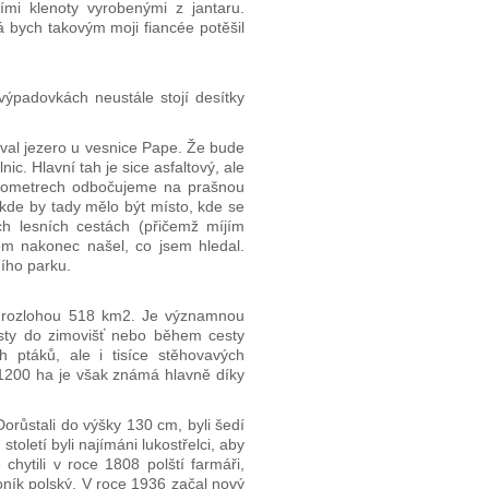
i klenoty vyrobenými z jantaru.
bych takovým moji fiancée potěšil
výpadovkách neustále stojí desítky
oval jezero u vesnice Pape. Že bude
nic. Hlavní tah je sice asfaltový, ale
kilometrech odbočujeme na prašnou
ěkde by tady mělo být místo, kde se
ch lesních cestách (přičemž míjím
m nakonec našel, co jsem hledal.
ího parku.
s rozlohou 518 km2. Je významnou
cesty do zimovišť nebo během cesty
h ptáků, ale i tisíce stěhovavých
 1200 ha je však známá hlavně díky
Dorůstali do výšky 130 cm, byli šedí
oletí byli najímáni lukostřelci, aby
ě chytili v roce 1808 polští farmáři,
 Koník polský. V roce 1936 začal nový