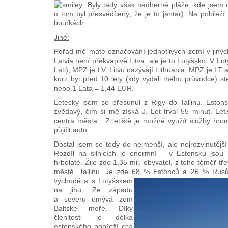
. Byly tady však nádherné pláže, kde jsem o
o tom byl přesvědčený, že je to jantar). Na pobřeží
bouřkách.
Jiné:
Pořád mě mate označování jednotlivých zemí v jiných 
Latvia není překvapivě Litva, ale je to Lotyšsko. V L
Lati), MPZ je LV. Litvu nazývají Lithuania, MPZ je LT 
kurz byl před 10 lety (kdy vydali mého průvodce) st
nebo 1 Lata = 1,44 EUR.
Letecky jsem se přesunul z Rigy do Tallinu. Estons
zvědavý, čím si mě získá J. Let trval 55 minut. Le
centra města. Z letiště je možné využít služby hro
půjčit auto.
Dostal jsem se tedy do nejmenší, ale nejrozvinutějš
Rozdíl na silnicích je enormní – v Estonsku jsou 
hrbolaté. Žije zde 1,35 mil. obyvatel, z toho téměř tř
městě, Tallinu. Je zde 68 % Est
onců a 26 % Rusů
východě a s Lotyšskem
na jihu. Ze západu
a severu omývá zem
Baltské moře. Díky
členitosti je délka
estonského pobřeží cca