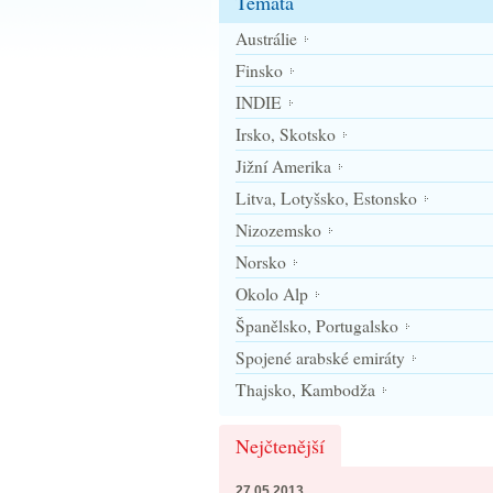
Témata
Austrálie
Finsko
INDIE
Irsko, Skotsko
Jižní Amerika
Litva, Lotyšsko, Estonsko
Nizozemsko
Norsko
Okolo Alp
Španělsko, Portugalsko
Spojené arabské emiráty
Thajsko, Kambodža
Nejčtenější
27.05.2013