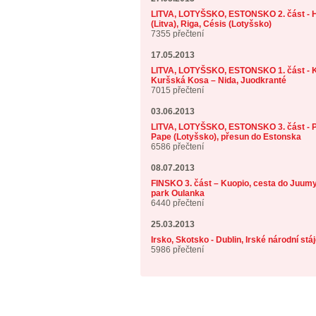
LITVA, LOTYŠSKO, ESTONSKO 2. část - H
(Litva), Riga, Césis (Lotyšsko)
7355 přečtení
17.05.2013
LITVA, LOTYŠSKO, ESTONSKO 1. část - K
Kuršská Kosa – Nida, Juodkranté
7015 přečtení
03.06.2013
LITVA, LOTYŠSKO, ESTONSKO 3. část - P
Pape (Lotyšsko), přesun do Estonska
6586 přečtení
08.07.2013
FINSKO 3. část – Kuopio, cesta do Juumy
park Oulanka
6440 přečtení
25.03.2013
Irsko, Skotsko - Dublin, Irské národní stá
5986 přečtení