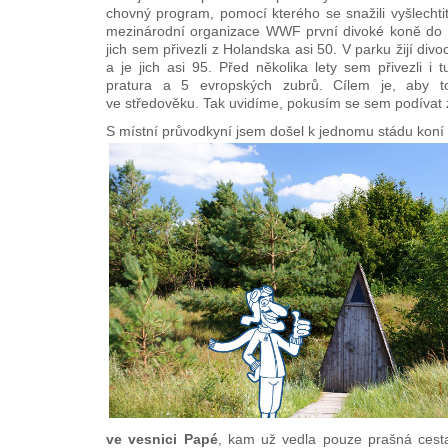
chovný program, pomocí kterého se snažili vyšlechti
mezinárodní organizace WWF první divoké koně do 
jich sem přivezli z Holandska asi 50. V parku žijí di
a je jich asi 95. Před několika lety sem přivezli i 
pratura a 5 evropských zubrů. Cílem je, aby t
ve středověku. Tak uvidíme, pokusím se sem podívat z
S místní průvodkyní jsem došel k jednomu stádu koní a 
ve vesnici Papé
, kam už vedla pouze prašná cesta