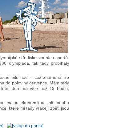
ympijské středisko vodních sportů.
980 olympiáda, tak tady probíhaly
ěstné bílé noci – což znamená, že
ětna do poloviny července. Mám tedy
í letní den má více než 19 hodin,
 jsou malou ekonomikou, tak mnoho
ce, které mi tady vracejí zpět, jsou