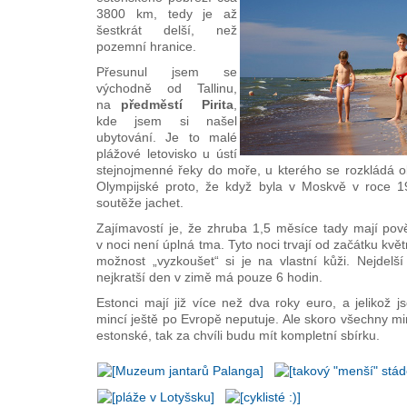
3800 km, tedy je až
šestkrát delší, než
pozemní hranice.
Přesunul jsem se
východně od Tallinu,
na
předměstí Pirita
,
kde jsem si našel
ubytování. Je to malé
plážové letovisko u ústí
stejnojmenné řeky do moře, u kterého se rozkládá ol
Olympijské proto, že když byla v Moskvě v roce 1
soutěže jachet.
Zajímavostí je, že zhruba 1,5 měsíce tady mají pov
v noci není úplná tma. Tyto noci trvají od začátku kv
možnost „vyzkoušet“ si je na vlastní kůži. Nejdelš
nejkratší den v zimě má pouze 6 hodin.
Estonci mají již více než dva roky euro, a jelikož
mincí ještě po Evropě neputuje. Ale skoro všechny min
estonské, tak za chvíli budu mít kompletní sbírku.