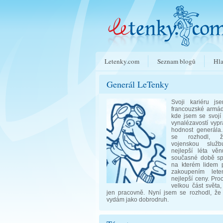
Letenky.com
Seznam blogů
Hla
Generál LeTenky
Svoji kariéru js
francouzské armád
kde jsem se svojí 
vynalézavostí vyp
hodnost generála
se rozhodl, ž
vojenskou služ
nejlepší léta věn
současné době spr
na kterém lidem
zakoupením let
nejlepší ceny. Pro
velkou část světa,
jen pracovně. Nyní jsem se rozhodl, že
vydám jako dobrodruh.