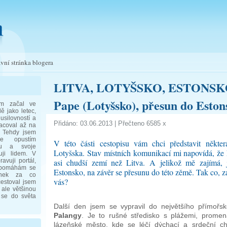
vní stránka blogera
LITVA, LOTYŠSKO, ESTONSKO 3.
Pape (Lotyšsko), přesun do Eston
em začal ve
ě jako letec,
usilovností a
Přidáno: 03.06.2013 | Přečteno 6585 x
racoval až na
. Tehdy jsem
e opustím
V této části cestopisu vám chci představit někte
bu a svoje
Lotyšska. Stav místních komunikací mi napovídá, že
uji lidem. V
avuji portál,
asi chudší zemí než Litva. A jelikož mě zajímá,
 pomáhám se
Estonsko, na závěr se přesunu do této zěmě. Tak co, z
enek za co
vás?
cestoval jsem
 ale většinou
 se do světa
Další den jsem se vypravil do největšího přímořs
Palangy
. Je to rušné středisko s plážemi, promen
lázeňské město, kde se léčí dýchací a srdeční c