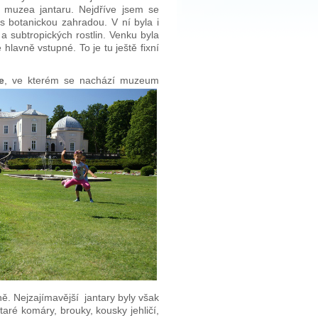
 muzea jantaru. Nejdříve jsem se
s botanickou zahradou. V ní byla i
a subtropických rostlin. Venku byla
lavně vstupné. To je tu ještě fixní
e
, ve kterém se nachází muzeum
ě. Nejzajímavější jantary byly však
staré komáry, brouky, kousky jehličí,