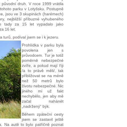
t původní druh. V roce 1999 vrátila
tohoto parku v Lotyšsku. Postupně
voce, jsou ve 3 skupinách (harémech)
tury, nejbližší příbuzné vyhubeného
o tady za 15 let vypadalo jako
a 16 let.
turů, podíval jsem se i k jezeru.
Prohlídka v parku byla
povolena jen s
průvodcem. Tur je totiž
poměrně nebezpečné
zvíře, a pokud mají říji
/a to právě měli/, tak
přibližovat se na méně
než 50 metrů bylo
životu nebezpečné. Nic
jiného mi už fakt
nechybělo, jen aby mě
začal nahánět
„nadržený“ býk.
Během zpáteční cesty
jsem se zastavil ještě
. Na autě to bylo patřičně poznat