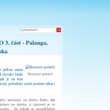
 část - Palanga,
ska
rá pěkná místa
 Lotyšsko bude
Muzeum jantarů
 jak je na tom
ačaly pobaltské země pomalu lákat i
kého letoviska na břehu Baltu,
do
ádami se stánky, a zároveň je to
horoby. Ve městě je neuvěřitelné