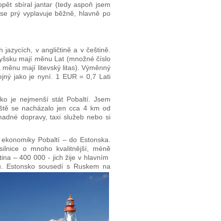
pět sbíral jantar (tedy aspoň jsem
 se prý vyplavuje běžně, hlavně po
jazycích, v angličtině a v češtině.
otyšsku mají měnu Lat (množné číslo
a měnu mají litevský litas). Výměnný
ejný jako je nyní. 1 EUR = 0,7 Lati
ko je nejmenší stát Pobaltí. Jsem
tiště se nacházalo jen cca 4 km od
madné dopravy, taxi služeb nebo si
í ekonomiky Pobaltí – do Estonska.
silnice o mnoho kvalitnější, méně
etina – 400 000 - jich žije v hlavním
. Estonsko sousedí s Ruskem na