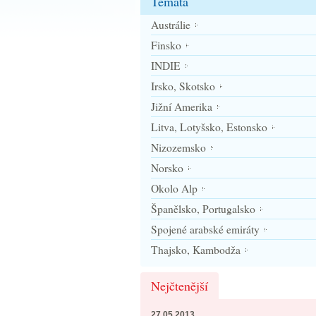
Témata
Austrálie
Finsko
INDIE
Irsko, Skotsko
Jižní Amerika
Litva, Lotyšsko, Estonsko
Nizozemsko
Norsko
Okolo Alp
Španělsko, Portugalsko
Spojené arabské emiráty
Thajsko, Kambodža
Nejčtenější
27.05.2013