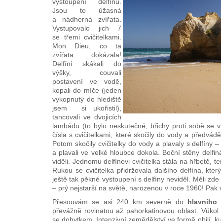
vystoupení delfínů.
Jsou to úžasná
a nádherná zvířata.
Vystupovalo jich 7
se třemi cvičitelkami.
Mon Dieu, co ta
zvířata dokázala!
Delfíni skákali do
výšky, couvali
postavení ve vodě,
kopali do míče (jeden
vykopnutý do hlediště
jsem si ukořistil),
tancovali ve dvojicích
lambádu (to bylo neskutečné, břichy proti sobě se vln
čísla s cvičitelkami, které skočily do vody a předváděly
Potom skočily cvičitelky do vody a plavaly s delfíny – 
a plavali ve velké hloubce dokola. Boční stěny delfin
viděli. Jednomu delfínovi cvičitelka stála na hřbetě, 
Rukou se cvičitelka přidržovala dalšího delfína, kter
ještě tak pěkné vystoupení s delfíny neviděl. Měli zde
– prý nejstarší na světě, narozenou v roce 1960! Pak v
Přesouvám se asi 240 km severně do
hlavního
převážně rovinatou až pahorkatinovou oblast. Vůkol
se dobytkem. Intenzivní zemědělství ve formě obilí, k