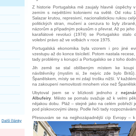
Z historie Portugalska mě zaujaly hlavně úspěchy v 
zemím s největšími koloniemi na světě. Od roku 1
Salazar krutou, represivní, nacionalistickou rukou celýc
politických stran, mučení a cenzura to byly zbraně,
názorům a případným pokusům o převrat. Až po jeho smr
karafiátové revoluci (1974) se Portugalsko stalo
volební právo až ve volbách v roce 1975.
Portugalská ekonomika byla vzorem i pro jiné e
vzestupu až do konce tisíciletí. Potom nastala recese
tady problémy s korupcí a Portugalsko se z toho dod
Jih země se stal oblíbeným místem ke koupi n
návštěvníky (myslím si, že nejvíc zde bylo Britů
Španělskem, místy se mi zdají trošku nižší. V každém 
na zakoupení nemovitosti mnohem více než Španělsk
Ubytoval jsem se v blízkosti jednoho z
nejzná
Albufeiry
. Město se pomalu svažuje až k velmi pěk
nějakou dobu. Pláž – stejně jako na celém pobřeží j
pod pískovcovými útesy. Podle řeči tady rozpoznává
Přesouvám se na nejjihozápadnější cíp Evropy – 
Další články