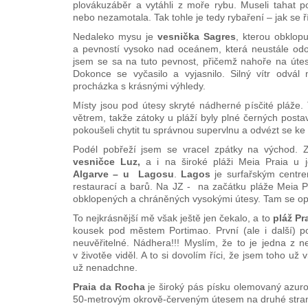
plovákuzáběr a vytáhli z moře rybu. Museli tahat p
nebo nezamotala. Tak tohle je tedy rybaření – jak se 
Nedaleko mysu je
vesnička Sagres
, kterou obklop
a pevností vysoko nad oceánem, která neustále odo
jsem se sa na tuto pevnost, přičemž nahoře na útes
Dokonce se vyčasilo a vyjasnilo. Silný vítr odvá
procházka s krásnými výhledy.
Místy jsou pod útesy skryté nádherné písčité pláže.
větrem, takže zátoky u pláží byly plné černých posta
pokoušeli chytit tu správnou supervlnu a odvézt se ke
Podél pobřeží jsem se vracel zpátky na východ. Z
vesničce Luz,
a i na široké pláži Meia Praia u 
Algarve – u Lagosu
.
Lagos
je surfařským centre
restaurací a barů. Na JZ - na začátku pláže Meia Pr
obklopených a chráněných vysokými útesy. Tam se opa
To nejkrásnější mě však ještě jen čekalo, a to
pláž
Pr
kousek pod městem Portimao. První (ale i další) po
neuvěřitelné. Nádhera!!! Myslím, že to je jedna z n
v životěe viděl. A to si dovolím říci, že jsem toho už
už nenadchne.
Praia da Rocha
je široký pás písku olemovaný azuro
50-metrovým okrově-červeným útesem na druhé straně.