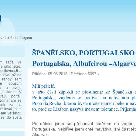
vní stránka blogera
ŠPANĚLSKO, PORTUGALSKO 3. č
Portugalska, Albufeirou –Algarv
em začal ve
ě jako letec,
usilovností a
Přidáno: 05.08.2013 | Přečteno 5097 x
racoval až na
. Tehdy jsem
e opustím
Milí přátelé,
bu a svoje
v této části zápisků se přesuneme ze Španělska 
uji lidem. V
avuji portál,
Portugalska, zajdeme se podívat na úchvatnou pl
 pomáhám se
Praia da Rocha, kterou byste určitě neměli během náv
enek za co
to, proč se Lisabon nazývá městem tolerance. Příjemné
cestoval jsem
 ale většinou
 se do světa
Po dálnici jsem se přesouval směrem na západ,
Portugalska. Nejdříve jsem chtěl navštívit jižní část 
Algarve.