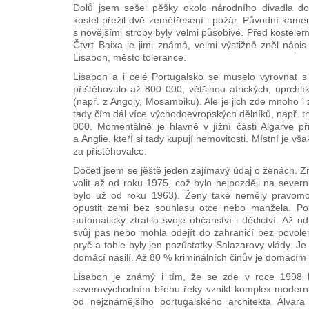
Dolů jsem sešel pěšky okolo národního divadla 
kostel přežil dvě zemětřesení i požár. Původní kam
s novějšími stropy byly velmi působivé. Před kostel
Čtvrť Baixa je jimi známá, velmi výstižně zněl nápi
Lisabon, město tolerance.
Lisabon a i celé Portugalsko se muselo vyrovnat s
přištěhovalo až 800 000, většinou afrických, uprchlí
(např. z Angoly, Mosambiku). Ale je jich zde mnoho i z
tady čím dál více východoevropských dělníků, např. trv
000. Momentálně je hlavně v jížní části Algarve př
a Anglie, kteří si tady kupují nemovitosti. Místní je vš
za přistěhovalce.
Dočetl jsem se jěště jeden zajímavý údaj o ženách. Zm
volit až od roku 1975, což bylo nejpozději na severn
bylo už od roku 1963). Ženy také neměly pravomo
opustit zemi bez souhlasu otce nebo manžela. Po
automaticky ztratila svoje občanství i dědictví. Až
svůj pas nebo mohla odejít do zahraničí bez povole
pryč a tohle byly jen pozůstatky Salazarovy vlády. Je
domácí násilí. Až 80 % kriminálních činův je domácím 
Lisabon je známý i tím, že se zde v roce 1998 
severovýchodním břehu řeky vznikl komplex modern
od nejznámějšího portugalského architekta Álvara