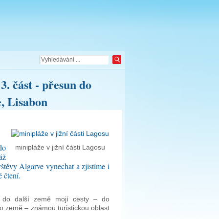
ást - přesun do
e, Lisabon
do
minipláže v jižní části Lagosu
áž
štěvy Algarve vynechat a zjistíme i
 čtení.
 do další země mojí cesty – do
této země – známou turistickou oblast