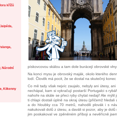
ora křížů
laipéda,
alanga,
pískovcovou skálou a tam dole burácejí obrovské vln
, Národní
Na konci mysu je obrovský maják, okolo kterého den
lodí. Člověk má pocit, že se dostal na skutečný konec 
Co mě tady však nejvíc zaujalo, nebyly ani útesy, ani
je, Kilkenny
nechápal, kam si vykračují postarší Portugalci s ryb
nahoře na skále se přeci ryby chytat nedají! Ale mýlil
ti chlapi dostali úplně na okraj útesu (přičemž hledal
a do hloubky cca 70 metrů, nahodili plovák i s náv
nakukovali dolů z útesu, a daváli si pozor, aby je dolů
jim poskakoval ve zpěněném příboji a nevěřícně jsem 