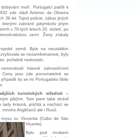
dobývání moří. Portugalci patřili k
932 zde vládl António de Oliveira
h 36 let. Tajná policie, zákaz jiných
 kterými zabránil jakýmkoliv jiným
ti v 70-tých letech 20. století, po
 demokratickou zemí. Ženy získaly
vropské země. Byla na neustálém
, zvyšovala se nezaměstnanost, byly
nes pořádně nedostalo.
emovitostí hlavně zahraničními
). Ceny jsou zde porovnatelné se
případě by se mi Portugalsko líbilo
o.
mějších turistických středisk –
ným plážím. Tam jsem také strávil
e tady krásná, písčitá a nachází se
m mnoho Angličanů ale i Rusů.
k mysu sv. Vincenta (Cabo de Sáo
Vicente).
Bylo pod mrakem