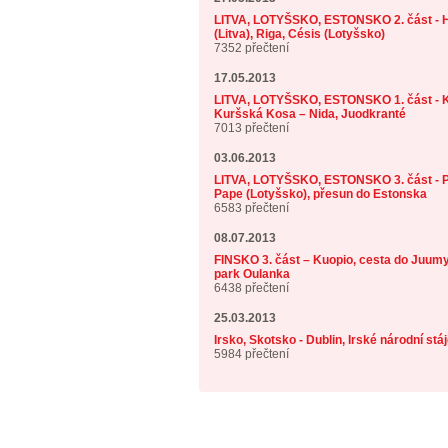
LITVA, LOTYŠSKO, ESTONSKO 2. část - H
(Litva), Riga, Césis (Lotyšsko)
7352 přečtení
17.05.2013
LITVA, LOTYŠSKO, ESTONSKO 1. část - K
Kuršská Kosa – Nida, Juodkranté
7013 přečtení
03.06.2013
LITVA, LOTYŠSKO, ESTONSKO 3. část - P
Pape (Lotyšsko), přesun do Estonska
6583 přečtení
08.07.2013
FINSKO 3. část – Kuopio, cesta do Juumy
park Oulanka
6438 přečtení
25.03.2013
Irsko, Skotsko - Dublin, Irské národní stá
5984 přečtení