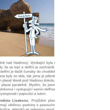
ili nad hladinou). Vynikající byla i
, že se topí a delfíni je zachránili.
delfíni je tlačili čumáky do chodidel
ária byly ze skla, tak jsme je pěkně
ten plaval těsně pod hladinou dokola.
ý plaval paralelně. Myslím, že jsem
 dokonce i vystupující samici delfína
ystupovali i papoušci a tuleni.
 města Lisabonu
. Projíždím přes
 mají většinou pastviny s pasoucím
ukuřice, skleníků se zeleninou apod.