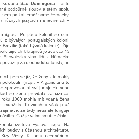
do
kostela Sao Domingosa
. Tento
enné podpůrné sloupy a stěny spolu
em jsem potkal téměř samé černochy.
s v různých jazycích na jedné zdi –
 imigrací. Po pádu kolonií se sem
ků z bývalých portugalských kolonií
 Brazílie (také bývalá kolonie). Žije
ale žijících Ukrajinců je zde cca 43
istěhovalecká vlna lidí z Německa
ak považují za dlouhodobé turisty, ne
ínil jsem se již, že ženy zde mohly
í polokouli (např. v Afganistánu to
c spravovat si svůj majetek nebo
kud se žena provdala za cizince,
 od roku 1969 mohla mít vdaná žena
ní manžela. To všechno však je už
 zajímavé, že tady neustále funguje
násilím. Což je velmi smutné číslo.
konala světová výstava Expo. Na
ích budov s úžasnou architekturou
 Sizy Vieiry. K tomu oceanárium,