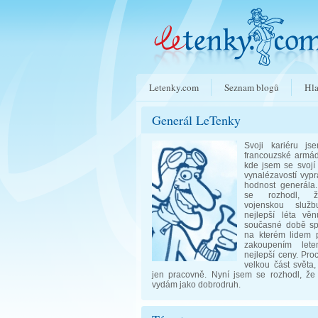
Letenky.com
Seznam blogů
Hla
Generál LeTenky
Svoji kariéru js
francouzské armád
kde jsem se svojí 
vynalézavostí vyp
hodnost generála
se rozhodl, ž
vojenskou služ
nejlepší léta věn
současné době spr
na kterém lidem
zakoupením let
nejlepší ceny. Pro
velkou část světa,
jen pracovně. Nyní jsem se rozhodl, že
vydám jako dobrodruh.