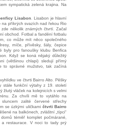
lkem sympatická zelená krajina. Na
enficy Lisabon
. Lisabon je hlavní
e na příkrých svazích nad řekou Rio
 zde několik známých čtvrtí. Začal
ní obchod. Fotbal a fandění fotbalu
ším, co může mít něco společného
resy, míče, přívěsky, šály, čepice
é byly pro fanoušky klubu Benfica
bon. Když se koná nějaký důležitý
ni (většinou chlapi) sledují přímý
e to správné mužstvo, tak začíná
hlídku ve čtvrti Bairro Alto. Pěšky
 stále funkční výtahy z 19. století
žlutý vláček na kolejnicích s velmi
rénu. Za chvíli mě to vytáhlo na
sluncem zalité červené střechy
em se úzkými uličkami
čtvrti Bairro
ěšené na balkónech, zvláštní „típci“
dy domů téměř komplet počmárané,
 a restaurace. V noci to tady prý