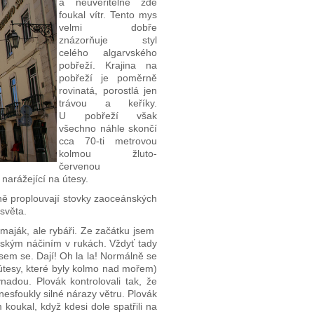
a neuvěřitelně zde
foukal vítr. Tento mys
velmi dobře
znázorňuje styl
celého algarvského
pobřeží. Krajina na
pobřeží je poměrně
rovinatá, porostlá jen
trávou a keříky.
U pobřeží však
všechno náhle skončí
cca 70-ti metrovou
kolmou žluto-
červenou
y narážející na útesy.
ně proplouvají stovky zaoceánských
světa.
 maják, ale rybáři. Ze začátku jsem
ářským náčiním v rukách. Vždyť tady
 jsem se. Dají! Oh la la! Normálně se
i útesy, které byly kolmo nad mořem)
nadou. Plovák kontrolovali tak, že
 nesfoukly silné nárazy větru. Plovák
koukal, když kdesi dole spatřili na