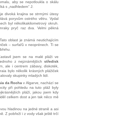
omalu, aby se nepotloukla o skálu
říká s „nadhledem“ J.
uje divoká krajina se strmými útesy
lává poryvům ostrého větru. Vydal
ech byl několikakilometrový okruh.
l mraky pryč raz dva. Velmi pěkná
 Tato oblast je známá neutichajícím
viček – surfařů v neoprénech. Ti se
 břehu.
astavil jsem se na malé pláži ve
jednoho z nejznámějších
středisk
m, ale i centrem zábavy, diskoték,
aia bylo několik krásných plážiček
lovaly skupinky mladých lidí.
aia da Rocha
v Algarve, nachází se
city při pohledu na tuto pláž byly
ejkrásnějších pláží, jakou jsem kdy
 viděl celkem dost a jen tak něco mě
vou hladinou na jedné straně a asi
 Z pobřeží i z vody však ještě trčí