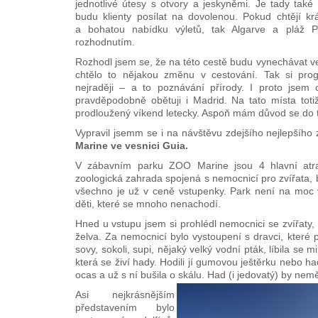
jednotlivé útesy s otvory a jeskyněmi. Je tady také
budu klienty posílat na dovolenou. Pokud chtějí k
a bohatou nabídku výletů, tak Algarve a pláž 
rozhodnutím.
Rozhodl jsem se, že na této cestě budu vynechávat v
chtělo to nějakou změnu v cestování. Tak si pr
nejraději – a to poznávání přírody. I proto jsem o
pravděpodobně obětuji i Madrid. Na tato místa toti
prodloužený víkend letecky. Aspoň mám důvod se do t
Vypravil jsemm se i na návštěvu zdejšího nejlepšího
Marine ve vesnici Guia.
V zábavním parku ZOO Marine jsou 4 hlavní atrak
zoologická zahrada spojená s nemocnicí pro zvířata,
všechno je už v ceně vstupenky. Park není na moc
děti, které se mnoho nenachodí.
Hned u vstupu jsem si prohlédl nemocnici se zvířaty,
želva. Za nemocnicí bylo vystoupení s dravci, které p
sovy, sokoli, supi, nějaký velký vodní pták, líbila se m
která se živí hady. Hodili jí gumovou ještěrku nebo ha
ocas a už s ní bušila o skálu. Had (i jedovatý) by nemě
Asi nejkrásnějším
představením bylo