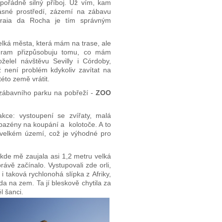
 pořádně silný příboj. Už vím, kam
rásné prostředí, zázemí na zábavu
Praia da Rocha je tím správným
elká města, která mám na trase, ale
ogram přizpůsobuju tomu, co mám
želel návštěvu Sevilly i Córdoby,
ž není problém kdykoliv zavítat na
éto země vrátit.
 zábavního parku na pobřeží -
ZOO
ce: vystoupení se zvířaty, malá
 bazény na koupání a kolotoče. A to
 velkém území, což je výhodné pro
 kde mě zaujala asi 1,2 metru velká
rávě začínalo. Vystupovali zde orli,
i i taková rychlonohá slípka z Afriky,
da na zem. Ta jí bleskově chytila za
l šanci.