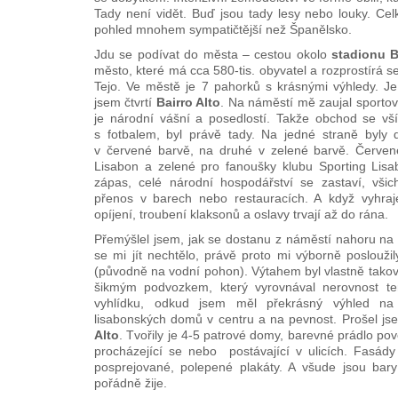
Tady není vidět. Buď jsou tady lesy nebo louky. Ce
pohled mnohem sympatičtější než Španělsko.
Jdu se podívat do města – cestou okolo
stadionu B
město, které má cca 580-tis. obyvatel a rozprostírá s
Tejo. Ve městě je 7 pahorků s krásnými výhledy. Je
jsem čtvrtí
Bairro Alto
. Na náměstí mě zaujal sportov
je národní vášní a posedlostí. Takže obchod se v
s fotbalem, byl právě tady. Na jedné straně byly d
v červené barvě, na druhé v zelené barvě. Červen
Lisabon a zelené pro fanoušky klubu Sporting Lisa
zápas, celé národní hospodářství se zastaví, všich
přenos v barech nebo restauracích. A když vyhraj
opíjení, troubení klaksonů a oslavy trvají až do rána.
Přemýšlel jsem, jak se dostanu z náměstí nahoru na vy
se mi jít nechtělo, právě proto mi výborně posloužily
(původně na vodní pohon). Výtahem byl vlastně takový 
šikmým podvozkem, který vyrovnával nerovnost te
vyhlídku, odkud jsem měl překrásný výhled na 
lisabonských domů v centru a na pevnost. Prošel js
Alto
. Tvořily je 4-5 patrové domy, barevné prádlo pov
procházející se nebo postávající v ulicích. Fasá
posprejované, polepené plakáty. A všude jsou bary
pořádně žije.